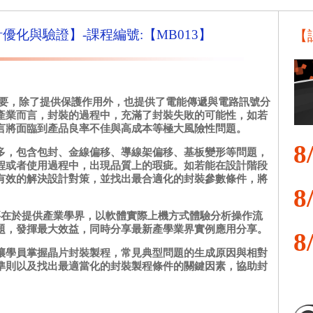
設計優化與驗證】-課程編號:【MB013】
【
要，除了提供保護作用外，也提供了電能傳遞與電路訊號分
產業而言，封裝的過程中，充滿了封裝失敗的可能性，如若
言將面臨到產品良率不佳與高成本等極大風險性問題。
8
多，包含包封、金線偏移、導線架偏移、基板變形等問題，
程或者使用過程中，出現品質上的瑕疵。如若能在設計階段
有效的解決設計對策，並找出最合適化的封裝參數條件，將
8
。
，主要在於提供產業學界，以軟體實際上機方式體驗分析操作流
題，發揮最大效益，同時分享最新產學業界實例應用分享。
8
讓學員掌握晶片封裝製程，常見典型問題的生成原因與相對
準則以及找出最適當化的封裝製程條件的關鍵因素，協助封