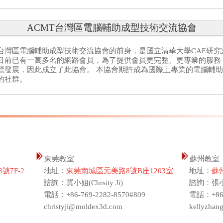
ACMT台灣區電腦輔助成型技術交流協會
台灣區電腦輔助成型技術交流協會的前身，是國立清華大學CAE研究
目前已有一萬多名的網路會員，為了提供會員更完整、更專業的服務
標發展，因此成立了此協會。 本協會期許成為國際上專業的電腦輔
的社群。
東莞教室
蘇州教室
號7F-2
地址：
東莞南城區元美路8號B座1203室
地址：
蘇
諮詢：冀小姐(Chrsity Ji)
諮詢：張小姐(
電話：+86-769-2282-8570#809
電話：+86-
christyji@moldex3d.com
kellyzha