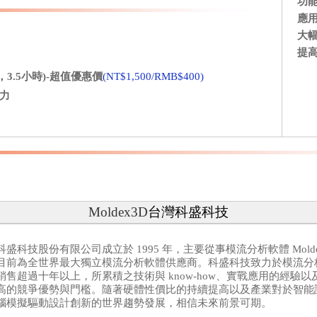
功能
應用
大幅
提
0，3.5小時)-超值優惠價
(NT$1,500/RMB$400)
力
Moldex3D
台灣科盛科技
科盛科技股份有限公司成立於 1995 年，主要從事模流分析軟體 Mold
目前為全世界最大獨立模流分析軟體供應商。科盛科技致力於模流分析 
銷售超過十年以上，所累積之技術與 know-how、實戰應用的經驗
高的競爭優勢與門檻。隨著硬體性價比的持續提高以及產業對於智能
腦模擬驅動設計創新的世界趨勢發展，相信未來前景可期。