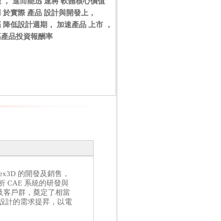
 ， 進而能迅 速將 軟體核心價值
 於實際 產品 設計與開發上，
 降低設計週期， 加速產品 上市 ，
高產品投資報酬率
ex3D 的開發及銷售，
CAE 系統的研發與
以及客戶群，奠定了相當
設計的需求提昇，以電