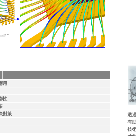
應用
聯性
案
決對策
透過
有
技