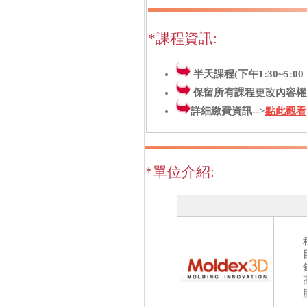
*課程資訊:
半天課程(下午1:30~5:0
保留所有課程更改內容權
詳細繳費資訊-->
點此觀看
*單位介紹: