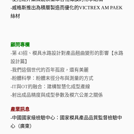
-威格斯推出為積層製造而優化的VICTREX AM PAEK
絲材
顧問專欄
-第 43招、模具水路設計對產品翹曲變形的影響【水路
設計篇】
-我們這個世代的百年孤寂，還有美麗
-粉體科學：粉體末徑分布與測量的方式
-IT與OT的融合：建構智慧化成型產線
-射出成品精度與成型參數及模穴公差之關係
產業訊息
-中國國家級檢驗中心：國家模具產品品質監督檢驗中
心（廣東）