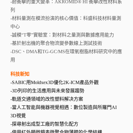
-耐衝擊的重大變革：AKROMID® HI 衝擊改性材料系
列
-材料量測在模流扮演的核心價值：科盛科技材料量測
中心
-誠模“T零”實驗室：對材料之量測與數據應用能力
-基於射出機的聚合物流變參數線上測試技術
-DSC、DMA和TG-GC/MS在環氧樹脂材料研究中的應
用
科技新知
-SABIC用Moldxex3D優化2K-ICM產品外觀
-3D列印的生活應用與未來發展趨勢
-軌道交通領域的改性塑料解决方案
-當人工智能與機器視覺相遇：數位製造與所羅門AI
3D視覺
-探尋射出成型工廠的智慧化配方
-使用紅外顯微鏡表徵聚合物薄膜的化學結構