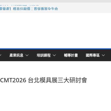
智識庫與AI知識工程】研討會
Ｔ零量產】模具估報價：貫穿專案全生命
系列研討會於2026台北國際模具展重磅登
lding 模塑智造平台」主題館
高品質穩定生產】研討會
產業訊息
培訓課程
輔導計畫
國際專區
CMT2026 台北模具展三大研討會