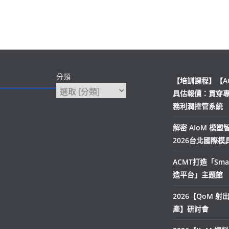
分類
【培訓課程】【A
具估報價：貫穿
務利潤控管系統
解密 AIoM 模
2026台北國際
ACMT打造「Smar
造平台」主題館
2026【QoM 
產】研討會