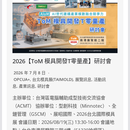
2026【ToM 模具開發T零量產】研討會
2026 年 7 月 8 日
OPCUA+
,
台北模具展(TAIMOLD)
,
展覽訊息
,
活動訊
息
,
產業訊息
,
研討會
主辦單位：台灣區電腦輔助成型技術交流協會
（ACMT） 協辦單位：型創科技（Minnotec）、全
鏈管理（GSCM）、展昭國際、2026台北國際模具
展 會議日期：2026/08/19(三) 13:30-16:00 會議地