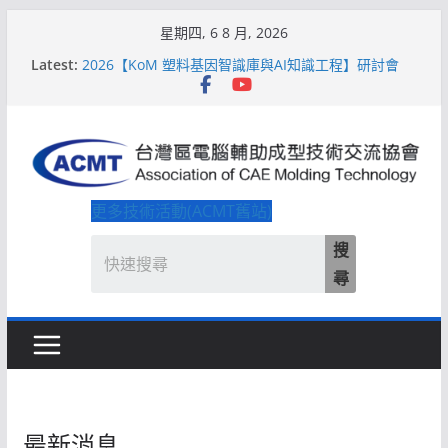
Skip
星期四, 6 8 月, 2026
to
Latest:
2026【KoM 塑料基因智識庫與AI知識工程】研討會
content
【培訓課程】【ACMT Ｔ零量產】模具估報價：貫穿
專案全生命週期的財務利潤控管系統
解密 AIoM 模塑智造！系列研討會於2026台北國際模
具展重磅登場
ACMT打造「Smart Molding 模塑智造平台」主題館
2026【QoM 射出成型高品質穩定生產】研討會
更多技術活動(ACMT舊站)
搜
尋
最新消息