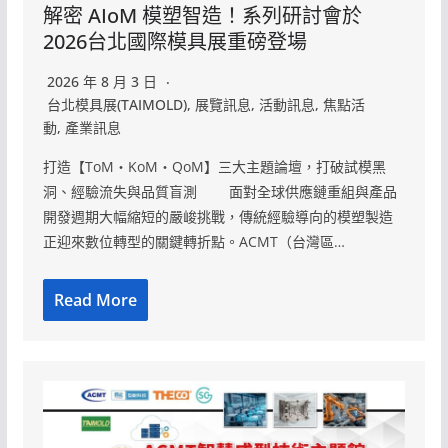
解密 AIoM 模塑智造！系列研討會於
2026台北國際模具展重磅登場
2026 年 8 月 3 日
台北模具展(TAIMOLD)
,
展覽訊息
,
活動訊息
,
焦點活
動
,
產業訊息
打造【ToM・KoM・QoM】三大主題論壇，打破試模黑
洞、經驗流失與品質盲測 面對全球供應鏈重組與產品
開發週期大幅縮短的嚴峻挑戰，傳統經驗導向的模塑製造
正迎來數位轉型的關鍵轉折點。ACMT（台灣區…
Read More