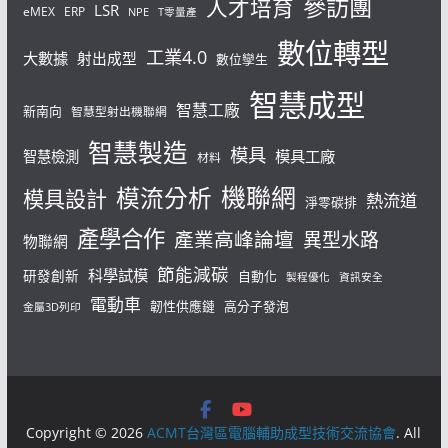
參訪團
人才培育
LSR
eMEX
ERP
NPE
T零量產
數位轉型
工業4.0
大數據
射出成型
數位孿生
智慧成型
智慧工廠
新南向
智慧型射出機聯網
智慧製造
模具
模具工廠
智慧檢測
材料
機聯網
模流分析
模具設計
熱流道
淨零碳排
產學合作
產業高峰論壇
異型水路
物聯網
節能減碳
科學試模
研發創新
自動化
製程優化
資訊安全
電動車
韌性供應鏈
高分子發泡
金屬3D列印
Copyright © 2026
ACMT台灣區電腦輔助成型技術交流協會
. All