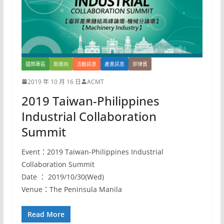
國際專區
新南向
活動訊息
產業訊息
菲律賓
2019 年 10 月 16 日
ACMT
2019 Taiwan-Philippines
Industrial Collaboration
Summit
Event：2019 Taiwan-Philippines Industrial
Collaboration Summit
Date ： 2019/10/30(Wed)
Venue：The Peninsula Manila
Read More