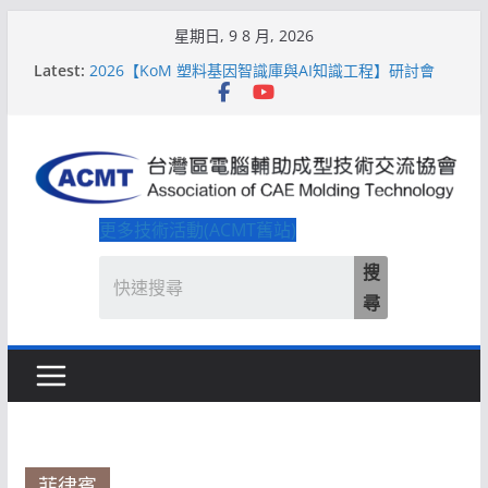
Skip
星期日, 9 8 月, 2026
to
Latest:
2026【KoM 塑料基因智識庫與AI知識工程】研討會
content
【培訓課程】【ACMT Ｔ零量產】模具估報價：貫穿
專案全生命週期的財務利潤控管系統
解密 AIoM 模塑智造！系列研討會於2026台北國際模
具展重磅登場
ACMT打造「Smart Molding 模塑智造平台」主題館
2026【QoM 射出成型高品質穩定生產】研討會
更多技術活動(ACMT舊站)
搜
尋
菲律賓