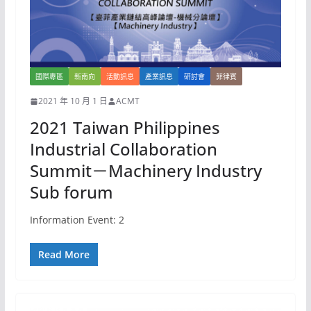
國際專區
新南向
活動訊息
產業訊息
研討會
菲律賓
2021 年 10 月 1 日
ACMT
2021 Taiwan Philippines
Industrial Collaboration
Summit－Machinery Industry
Sub forum
Information Event: 2
Read More