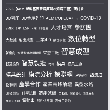
2026【KoM 塑料基因智識庫與AI知識工程】研討會
COVID-19
3D列印
3D金屬列印
ACMT/OPCUA+
AI
參訪團
人才培育
LSR
eMEX
ERP
NPE
T零量產
數位轉型
工業4.0
大數據
射出成型
數位孿生
智慧成型
智慧工廠
新南向
智慧型射出機聯網
智慧製造
模具
模具工廠
智慧檢測
材料
機聯網
模流分析
模具設計
熱流道
淨零碳排
產學合作
產業高峰論壇
異型水路
物聯網
節能減碳
科學試模
研發創新
自動化
製程優化
資訊安全
電動車
韌性供應鏈
高分子發泡
金屬3D列印