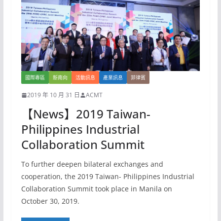
國際專區
新南向
活動訊息
產業訊息
菲律賓
2019 年 10 月 31 日
ACMT
【News】2019 Taiwan-
Philippines Industrial
Collaboration Summit
To further deepen bilateral exchanges and
cooperation, the 2019 Taiwan- Philippines Industrial
Collaboration Summit took place in Manila on
October 30, 2019.