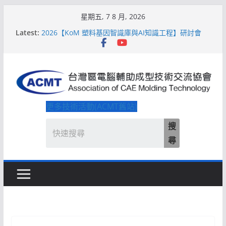
Skip
星期五, 7 8 月, 2026
to
Latest:
2026【KoM 塑料基因智識庫與AI知識工程】研討會
content
【培訓課程】【ACMT Ｔ零量產】模具估報價：貫穿
專案全生命週期的財務利潤控管系統
解密 AIoM 模塑智造！系列研討會於2026台北國際模
具展重磅登場
ACMT打造「Smart Molding 模塑智造平台」主題館
2026【QoM 射出成型高品質穩定生產】研討會
更多技術活動(ACMT舊站)
搜
尋