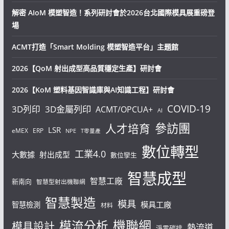
解密 AIoM 模塑智造！系列研討會於2026台北國際模具展重磅登
場
ACMT打造「Smart Molding 模塑智造平台」主題館
2026【QoM 射出成型高品質穩定生產】研討會
2026【KoM 塑料基因智識庫與AI知識工程】研討會
COVID-19
3D列印
3D金屬列印
ACMT/OPCUA+
AI
參訪團
人才培育
LSR
eMEX
ERP
NPE
T零量產
數位轉型
工業4.0
大數據
射出成型
數位孿生
智慧成型
智慧工廠
新南向
智慧型射出機聯網
智慧製造
模具
模具工廠
智慧檢測
材料
機聯網
模流分析
模具設計
熱流道
淨零碳排