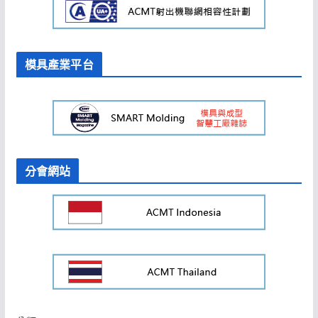
模具產業平台
分會網站