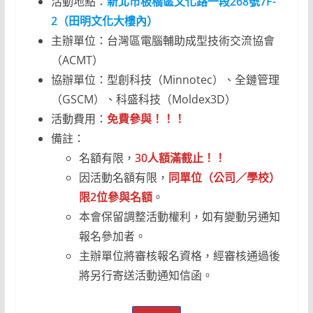
活動地點：
新北市板橋區文化路一段268號7F-
2（田明文化大樓內）
主辦單位：台灣區電腦輔助成型技術交流協會
（ACMT）
協辦單位：型創科技（Minnotec）、全鏈管理
（GSCM）、科盛科技（Moldex3D）
活動費用：
免費參與！！！
備註：
名額有限，
30人額滿截止！！
因活動名額有限，
同單位（公司／學校）
限2位參與名額
。
本會保留調整活動權利，如有變動另通知
報名參加者。
主辦單位將審核報名資格，經審核通過後
將另行寄送活動通知信函。