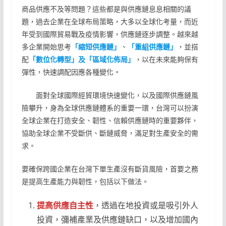
商品供應不及等問題？這些都是與供應鏈息息相關的議
題，過去企業在全球布局策略，大多以全球化考量，而近
年受到國際貿易戰及疫情影響，供應鏈逐步調整。越來越
多企業開始思考
「縮短供應鏈」
、
「重組供應鏈」
，並搭
配
「數位化轉型」及「區域化佈局」
，以在未來能夠保有
彈性，快速調配因應各種變化。
面對全球國際經貿環境快速變化，以及國際供應鏈風
險攀升，身為全球供應鏈體系的重要一環，台灣可以扮演
全球企業在打造安全、韌性、信賴供應鏈時的重要夥伴，
協助全球企業不受斷供、斷鏈威脅，滿足對生產安全的需
求。
要確保跨國企業在台灣下單生產沒有斷貨風險，首要之務
是提高生產能力與韌性，包括以下做法。
提高供應自主性
，透過在地投資或是吸引外人
投資，彌補產業及供應鏈缺口，以及增加國內