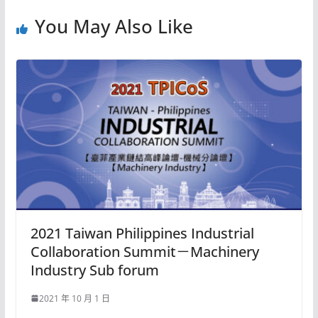
You May Also Like
2021 Taiwan Philippines Industrial
Collaboration Summit－Machinery
Industry Sub forum
2021 年 10 月 1 日