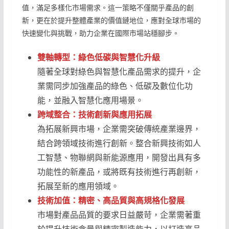
值，滿足多樣化市場需求。這一策略不僅關乎產品的創
新，更在於提升整體產業的價值鏈地位，應對全球市場的
快速變化與挑戰，助力企業在國際市場站穩腳步。
雙軸轉型：綠色低碳與智慧化升級
隨著全球對綠色與智慧化產品需求的提升，企
業需同步加強產品的綠色、低碳及數位化功
能，並融入智慧化應用場景。
跨域整合：技術創新與應用拓展
為拓展新興市場，企業需突破傳統產業邊界，
結合跨領域技術進行創新。整合新興技術如人
工智慧、物聯網與新能源應用，開發出具有多
功能性的新產品，或將既有技術進行再創新，
拓展至新的應用領域。
技術加值：精密、高品質與高規格化發展
市場對產品品質的要求日益嚴苛，企業需著重