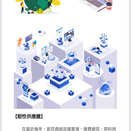
【韌性供應鏈】
在最近幾年，是否遇過貨運塞港、運費變高、原料與