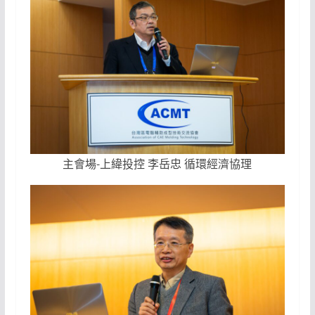
主會場-上緯投控 李岳忠 循環經濟協理