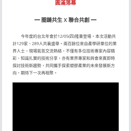
圓滿落幕
━ 圈鏈共生 X 聯合共創 ━
今年度的台北年會於12/05(四)隆重登場，本次活動共
計129家、289人共襄盛舉。兩百餘位來自產學研單位的業
界人士，現場氣氛交流熱絡，不僅有多位技術專家內容精
彩、知識扎實的技術分享，亦有業界專家和與會來賓即時
探討技術新趨勢，共同攜手探索塑膠產業的未來發展新方
向，期待下一次再相聚。