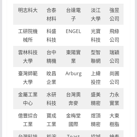
明志科大
合泰
台達電
淡江
強昱
材料
子
大學
公司
工研院機
科盛
ENGEL
光寶
飛綠
械所
科技
科技
公司
雲林科技
台中
東陽實
型智
瑞穎
大學
精機
業
聯網
公司
臺灣師範
旼昌
Arburg
上緯
尚圃
大學
企業
投控
公司
金屬工業
水研
台灣奧
盛美
力永
中心
科技
奔麥
精密
實業
億豐綜合
寶成
金梅堂
煜頂
大東
工業
工業
國際
精密
樹脂
台灣科技
裕浤
Toast
協誠
綸泰