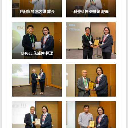
世紀貿易
林志厚 課長
科盛科技
張權緯 經理
ENGEL
朱威仲 經理