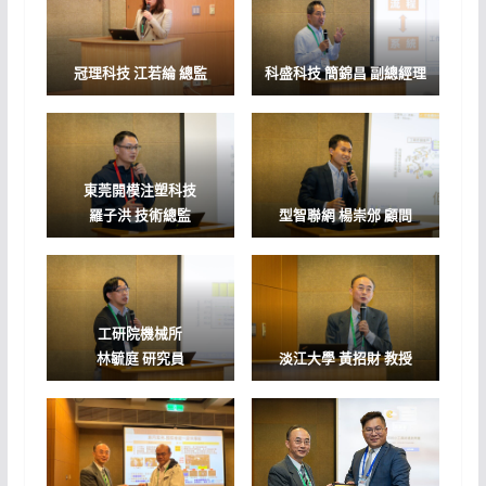
冠理科技
江若綸 總監
科盛科技
簡錦昌 副總經理
東莞開模注塑科技
羅子洪 技術總監
型智聯網
楊崇邠 顧問
工研院機械所
林毓庭 研究員
淡江大學
黃招財 教授