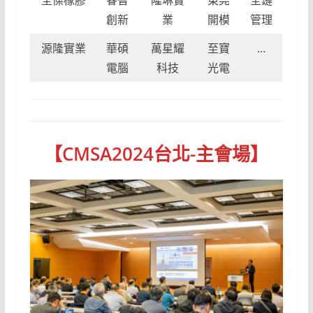
創新
業
開模
管理
源隆實業
華碩
萬星耀
至寶
…
電腦
科技
光電
【
CMSA2024台北-主會場
】