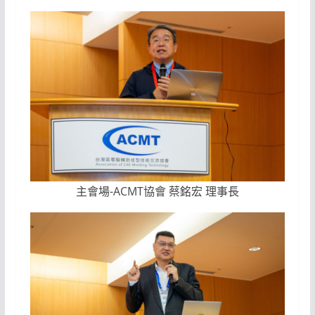
主會場-ACMT協會 蔡銘宏 理事長