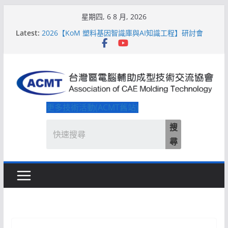
Skip
星期四, 6 8 月, 2026
to
Latest:
2026【QoM 射出成型高品質穩定生產】研討會
content
2026【KoM 塑料基因智識庫與AI知識工程】研討會
【培訓課程】【ACMT Ｔ零量產】模具估報價：貫穿
專案全生命週期的財務利潤控管系統
解密 AIoM 模塑智造！系列研討會於2026台北國際模
具展重磅登場
ACMT打造「Smart Molding 模塑智造平台」主題館
更多技術活動(ACMT舊站)
搜
尋