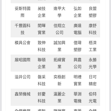
妥斯特國
昶技
逢甲大
弘如
良盟
際
企業
學
企業
塑膠
千豐圓科
閎暉
佳翔立
廣達
康舒
技
實業
公司
電腦
科技
模具公會
致伸
誠加興
億瑋
梧濟
科技
業
塑膠
工業
展昭國際
聯頤
拓緯實
興農
永勝
企業
業
公司
光學
溢井公司
磐采
奕極創
明禮
日可
科技
新
實業
精密
鑫榮機械
好慶
瀛麗企
華淵
伯特
科技
業
電機
光電
全傑橡膠
睿智
隆琳實
東莞
全鏈