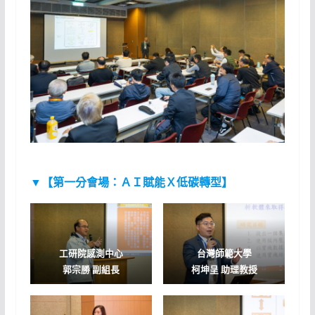
▼【第一分會場：ＡＩ賦能Ｘ低碳轉型】
工研院感測中心
台灣師範大學
郭宗勝 副組長
柯坤呈 助理教授