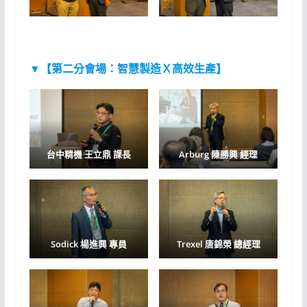
▼【第二分會場：
智慧製造Ｘ高效生產
】
台中精機
王立鼎 課長
Arburg
陳勝興 經理
Sodick 楊進興 專員
Trexel
唐錦榮 總經理