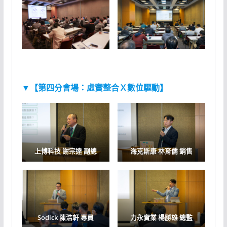
▼【
第四分會場：虛實整合Ｘ數位驅動
】
上博科技
謝宗達 副總
海克斯康
林育儒 銷售
Sodick
陳浩軒 專員
力永實業
楊勝雄 總監