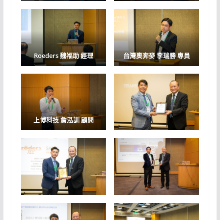
Roeders
魏福助 經理
台灣奧奔麥
李瑞勝 專員
上博科技
詹泓訓 顧問