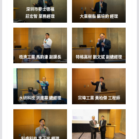
深圳市麥士德福
莊宏智 業務經理
大東樹脂
蘇培鈞 經理
梧濟工業
馬鈞濠 副課長
特格高材
劉文斌 副總經理
水研科技
洪建華 總經理
宗瑋工業 黃柏傑 工程師
科盛科技
李正光 經理