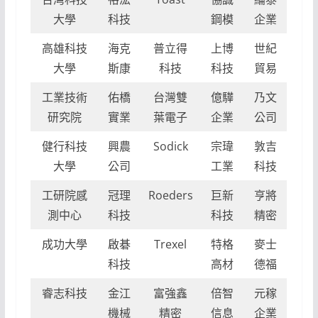
大學
科技
鋼模
企業
高雄科技
海克
普立得
上博
世紀
大學
斯康
科技
科技
貿易
工業技術
佑橋
台灣雙
億驊
乃文
研究院
實業
葉電子
企業
公司
健行科技
興農
Sodick
宗瑋
敦吉
大學
公司
工業
科技
工研院感
冠理
Roeders
巨新
亨將
測中心
科技
科技
精密
成功大學
啟碁
Trexel
特格
麥士
科技
高材
德福
睿志科技
金江
富強鑫
倍智
元稼
機械
精密
信息
企業