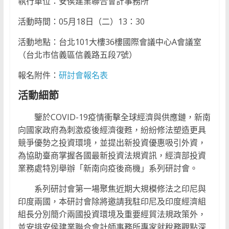
執行單位：安侯建業聯合會計事務所
活動時間：05月18日（二）13：30
活動地點：台北101大樓36樓國際會議中心A會議室
（台北市信義區信義路五段7號）
報名附件：
研討會報名表
活動細節
鑒於COVID-19疫情衝擊全球經濟與供應鏈，新南
向國家政府為刺激疫後經濟復甦，紛紛修法塑造更具
競爭優勢之投資環境，並提出新投資優惠吸引外資，
為協助臺商掌握各國最新投資法規資訊，經濟部投資
業務處特別舉辦「新南向疫後商機」系列研討會。
系列研討會第一場聚焦近期大規模修法之印尼與
印度兩國，本研討會除將邀請我駐印尼及印度經濟組
組長分別簡介兩國投資環境及重要經貿法規政策外，
並安排安侯建業聯合會計師事務所專家就稅務觀點深