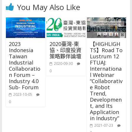
You May Also Like
2023
2020臺灣-東
【HIGHLIGH
Indonesia
協、印度投資
TS】Road To
Taiwan
策略夥伴論壇
Lustrum 12
Industrial
FTUAJ:
2020-09-30
Collaboratio
Internationa
0
n Forum –
l Webinar
Industry 4.0
“Collaborativ
Sub- Forum
e Robot
Trend,
2023-10-05
Developmen
0
t, and Its
Application
in Industry”
2021-07-23