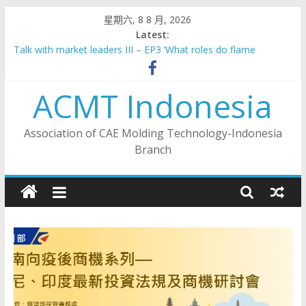
Skip
星期六, 8 8 月, 2026
to
Latest:
content
Talk with market leaders III – EP3 ‘What roles do flame
retardants play in new energy vehicles?’
2023 Indonesia Taiwan Industrial Collaboration Forum –
ACMT Indonesia
Industry 4.0 Sub- Forum
Talk with market leaders III – EP6 ‘Making Indonesia 4.0:
Synergy from Indonesia’s national strategy and local
Association of CAE Molding Technology-Indonesia
manufacturers’
Branch
Talk with market leaders III – EP5 ‘Dual Carbon Economy –
Plastics Packaging Innovation’
Talk with market leaders III – EP4 ‘Challenges & Opportunities
for Recycling in ASEAN’