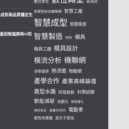
數位孿生
新南向
智慧工廠
智慧型射出機聯網
射出成型高品質穩定生
智慧成型
智慧檢測
料基因智識庫與AI知
智慧製造
模具
材料
模具設計
模具工廠
機聯網
模流分析
熱流道
物聯網
淨零碳排
產學合作
產業高峰論壇
異型水路
科學試模
研發創新
節能減碳
自動化
製程優化
電動車
資訊安全
金屬3D列印
韌性供應鏈
高分子發泡