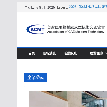
Skip
Latest:
2026【KoM 塑料基因
星期四, 6 8 月, 2026
to
【培訓課程】【ACMT 
週期的財務利潤控管系統
content
解密 AIoM 模塑智造！
場
ACMT打造「Smart Mo
2026【QoM 射出成型
首頁
最新消息
活動訊息
展覽訊息
企業參訪