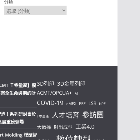
分類
3D列印
3D金屬列印
CMT Ｔ零量產】模
ACMT/OPCUA+
專案全生命週期的財
AI
COVID-19
LSR
eMEX
ERP
NPE
參訪團
人才培育
塑智造！系列研討會於
T零量產
模具展重磅登場
工業4.0
大數據
射出成型
t Molding 模塑智
數位轉型