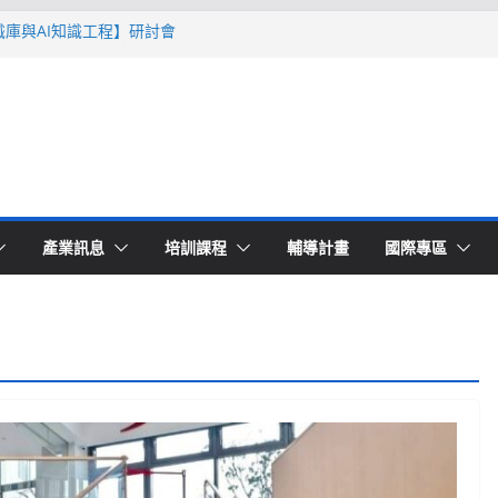
智識庫與AI知識工程】研討會
Ｔ零量產】模具估報價：貫穿專案全生命
系列研討會於2026台北國際模具展重磅登
lding 模塑智造平台」主題館
高品質穩定生產】研討會
產業訊息
培訓課程
輔導計畫
國際專區