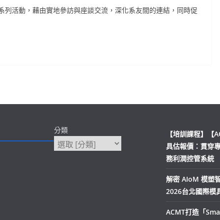
系列活動，藉由實地參訪與座談交流，深化系友間的連結，同時促
分類
【培訓課程】【A
具估報價：貫穿
務利潤控管系統
解密 AIoM 模
2026台北國際
ACMT打造「Smar