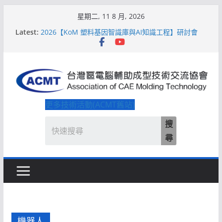
Skip
星期二, 11 8 月, 2026
to
Latest:
2026【KoM 塑料基因智識庫與AI知識工程】研討會
content
【培訓課程】【ACMT Ｔ零量產】模具估報價：貫穿
專案全生命週期的財務利潤控管系統
解密 AIoM 模塑智造！系列研討會於2026台北國際模
具展重磅登場
ACMT打造「Smart Molding 模塑智造平台」主題館
2026【QoM 射出成型高品質穩定生產】研討會
更多技術活動(ACMT舊站)
搜
尋
機器人