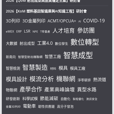
2026【QoM 射出成型高品質穩定生產】研討會
2026【KoM 塑料基因智識庫與AI知識工程】研討會
COVID-19
3D列印
3D金屬列印
ACMT/OPCUA+
AI
參訪團
人才培育
LSR
eMEX
ERP
NPE
T零量產
數位轉型
工業4.0
大數據
射出成型
數位孿生
智慧成型
智慧工廠
新南向
智慧型射出機聯網
智慧製造
模具
模具工廠
智慧檢測
材料
機聯網
模流分析
模具設計
熱流道
淨零碳排
產學合作
產業高峰論壇
異型水路
物聯網
節能減碳
科學試模
研發創新
自動化
製程優化
資訊安全
電動車
韌性供應鏈
高分子發泡
金屬3D列印