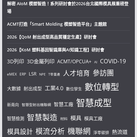
解密 AIoM 模塑智造！系列研討會於2026台北國際模具展重磅登
場
ACMT打造「Smart Molding 模塑智造平台」主題館
2026【QoM 射出成型高品質穩定生產】研討會
2026【KoM 塑料基因智識庫與AI知識工程】研討會
COVID-19
3D列印
3D金屬列印
ACMT/OPCUA+
AI
參訪團
人才培育
LSR
eMEX
ERP
NPE
T零量產
數位轉型
工業4.0
大數據
射出成型
數位孿生
智慧成型
智慧工廠
新南向
智慧型射出機聯網
智慧製造
模具
模具工廠
智慧檢測
材料
機聯網
模流分析
模具設計
熱流道
淨零碳排