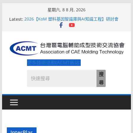
Skip
星期六, 8 8 月, 2026
to
Latest:
2026【KoM 塑料基因智識庫與AI知識工程】研討會
content
【培訓課程】【ACMT Ｔ零量產】模具估報價：貫穿
專案全生命週期的財務利潤控管系統
解密 AIoM 模塑智造！系列研討會於2026台北國際模
具展重磅登場
ACMT打造「Smart Molding 模塑智造平台」主題館
2026【QoM 射出成型高品質穩定生產】研討會
更多技術活動(ACMT舊站)
搜
尋
InterPlas