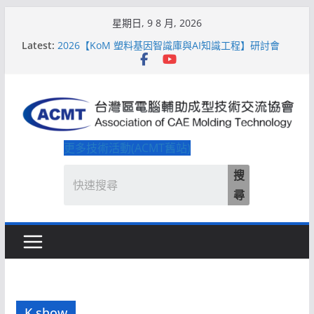
Skip
星期日, 9 8 月, 2026
to
Latest:
2026【KoM 塑料基因智識庫與AI知識工程】研討會
content
【培訓課程】【ACMT Ｔ零量產】模具估報價：貫穿
專案全生命週期的財務利潤控管系統
解密 AIoM 模塑智造！系列研討會於2026台北國際模
具展重磅登場
ACMT打造「Smart Molding 模塑智造平台」主題館
2026【QoM 射出成型高品質穩定生產】研討會
更多技術活動(ACMT舊站)
搜
尋
K show