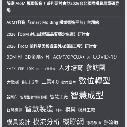
解密 AIoM 模塑智造！系列研討會於2026台北國際模具展重磅登
場
ACMT打造「Smart Molding 模塑智造平台」主題館
2026【QoM 射出成型高品質穩定生產】研討會
2026【KoM 塑料基因智識庫與AI知識工程】研討會
COVID-19
3D列印
3D金屬列印
ACMT/OPCUA+
AI
參訪團
人才培育
LSR
eMEX
ERP
NPE
T零量產
數位轉型
工業4.0
大數據
射出成型
數位孿生
智慧成型
智慧工廠
新南向
智慧型射出機聯網
智慧製造
模具
模具工廠
智慧檢測
材料
機聯網
模流分析
模具設計
熱流道
淨零碳排