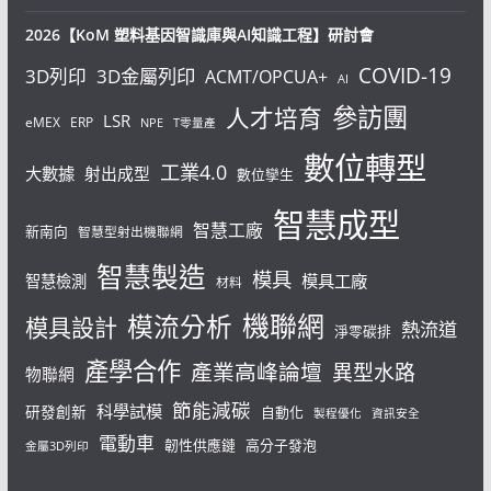
2026【KoM 塑料基因智識庫與AI知識工程】研討會
COVID-19
3D列印
3D金屬列印
ACMT/OPCUA+
AI
參訪團
人才培育
LSR
eMEX
ERP
NPE
T零量產
數位轉型
工業4.0
大數據
射出成型
數位孿生
智慧成型
智慧工廠
新南向
智慧型射出機聯網
智慧製造
模具
模具工廠
智慧檢測
材料
機聯網
模流分析
模具設計
熱流道
淨零碳排
產學合作
產業高峰論壇
異型水路
物聯網
節能減碳
科學試模
研發創新
自動化
製程優化
資訊安全
電動車
韌性供應鏈
高分子發泡
金屬3D列印