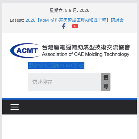
Skip
星期六, 8 8 月, 2026
to
Latest:
2026【KoM 塑料基因智識庫與AI知識工程】研討會
content
【培訓課程】【ACMT Ｔ零量產】模具估報價：貫穿
專案全生命週期的財務利潤控管系統
解密 AIoM 模塑智造！系列研討會於2026台北國際模
具展重磅登場
ACMT打造「Smart Molding 模塑智造平台」主題館
2026【QoM 射出成型高品質穩定生產】研討會
更多技術活動(ACMT舊站)
搜
尋