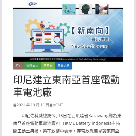
印尼
國際專區
新南向
產業訊息
印尼建立東南亞首座電動
車電池廠
2021 年 10 月 13 日
ACMT
印尼佐科威總統9月15日在西爪哇省Karawang縣為東
南亞首座電動車電池廠PT. HKML Battery Indonesia主持
開工動土典禮，渠在致辭中表示，非常欣慰能見證東南亞