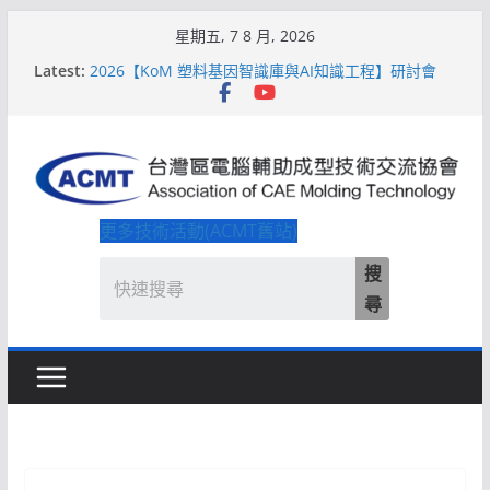
Skip
星期五, 7 8 月, 2026
to
Latest:
2026【KoM 塑料基因智識庫與AI知識工程】研討會
content
【培訓課程】【ACMT Ｔ零量產】模具估報價：貫穿
專案全生命週期的財務利潤控管系統
解密 AIoM 模塑智造！系列研討會於2026台北國際模
具展重磅登場
ACMT打造「Smart Molding 模塑智造平台」主題館
2026【QoM 射出成型高品質穩定生產】研討會
更多技術活動(ACMT舊站)
搜
尋