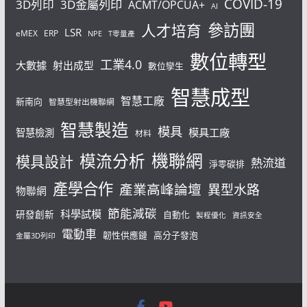
COVID-19
3D列印
3D金屬列印
ACMT/OPCUA+
AI
參訪團
人才培育
LSR
eMEX
ERP
NPE
T零量產
數位轉型
工業4.0
大數據
射出成型
數位孿生
智慧成型
智慧工廠
新南向
智慧型射出機聯網
智慧製造
模具
模具工廠
智慧檢測
材料
機聯網
模流分析
模具設計
熱流道
淨零碳排
產學合作
產業高峰論壇
異型水路
物聯網
節能減碳
科學試模
研發創新
自動化
製程優化
資訊安全
電動車
韌性供應鏈
高分子發泡
金屬3D列印