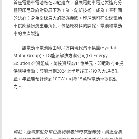
首座電動車電池廠在印尼建立，發展電動車電池製造充分
體現印尼政府對發展下游工業、創新技術、成為工業強國
的決心；身為全球最大的鎳礦產國，印尼應可在全球電動
車供應鏈扮演重要角色，包括原材料的開採、電池和電動
車的生產製造。
該電動車電池廠由印尼方與現代汽車集團(Hyudai
Motor Group)、LG能源解決方案公司(LG Energy
Solution)合資組成，總投資額為11億美元，印尼政府並提
供租稅獎勵；該廠計劃2024上半年竣工並投入大規模生
產，年產能預計達到10GW，可為15萬輛電動車提供動
力。
備註：經濟部駐外單位為利業者即時掌握商情，廣泛蒐集