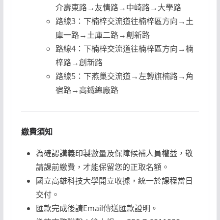
介壽東路→友情路→中崎路→大學路
路線3：下楠梓交流道往楠梓區方向→土
庫一路→土庫二路→創新路
路線4：下楠梓交流道往楠梓區方向→楠
梓路→創新路
路線5：下燕巢交流道→左轉旗楠路→角
宿路→高鐵總廠路
繳費須知
為確認講義印製數量及保障候補人員權益，敬
請課前繳費，才能保留您的正取名額。
國立高雄科技大學開立收據，統一於課程當日
交付。
匯款完成後請Email傳送匯款證明。