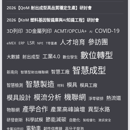
2026【QoM 射出成型高品質穩定生產】研討會
2026【KoM 塑料基因智識庫與AI知識工程】研討會
COVID-19
3D列印
3D金屬列印
ACMT/OPCUA+
AI
參訪團
人才培育
LSR
eMEX
ERP
NPE
T零量產
數位轉型
工業4.0
大數據
射出成型
數位孿生
智慧成型
智慧工廠
新南向
智慧型射出機聯網
智慧製造
模具
模具工廠
智慧檢測
材料
機聯網
模流分析
模具設計
熱流道
淨零碳排
產學合作
產業高峰論壇
異型水路
物聯網
節能減碳
科學試模
研發創新
自動化
製程優化
資訊安全
電動車
韌性供應鏈
高分子發泡
金屬3D列印