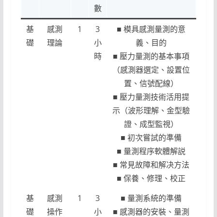
數
基
感測
1
3
■ 模具感測量測的意
礎
理論
小
義、目的
時
■ 壓力量測的基本事項
（感測器選定、設置位
置、信號配線）
■ 壓力量測技術活用提
示（波形理解、金型驗
證、成型監視）
■ 初次嘗試的準備
■ 量測程序軟體解説
■ 常見故障和解决方法
■ 保養、修理、校正
基
感測
1
3
■ 量測系統的準備
礎
操作
小
■ 感測器的安裝、量測