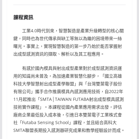
課程資訊
工業4.0時代到來，智慧製造是產業升級轉型的核心關
鍵，同時也為世代傳承與缺工等無以為繼的困境帶來一絲
曙光。事實上，實現智慧製造的第一步乃始於能否掌握射
出成型感測資訊的擷取、解析以及其工程應用。
有感於國內模具與射出成型產業對於成型感測資訊運
用的知識尚未普及，為加速產業智慧化腳步，「國立高雄
科技大學智慧射出成型產學聯盟」與「台灣雙葉電子股份
有限公司」攜手合作推廣模具內感測應用技術，自2022年
11月起推出「SMTA│TAIWAN FUTABA射出成型模具感測
技術實作課程」。本課程從國內產業應用需求出發，評估
廠商企業最低投入成本後，引進日本雙葉電子工業株式會
社「Futaba Sensing School」課程，並且結合高科大
SMTA聯盟長期投入感測器研究成果和教學經驗設計而成。