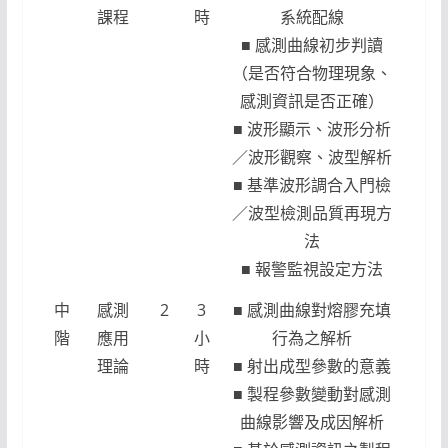
課程
時
系統配線
■ 感測曲線初步判讀
（是否符合物理現象、
感測資訊是否正確）
■ 波形顯示、波形分析
／波形觀察、波型解析
■ 基準波形調合入門檢
／波型檢測品質再現方
法
■ 報警監視設定方法
中
感測
2
3
■ 感測曲線對熔膠充填
階
應用
小
行為之解析
理論
時
■ 射出成型參數的意義
■ 製程參數變動對感測
曲線影響及成因解析