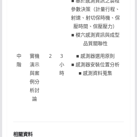
■ 基於感測資訊之製程
參數決策（計量行程、
射速、射切保時機、保
壓時間、保壓壓力）
■ 模穴感測資訊與成型
品質關聯性
中
實機
2
3
■ 感測器選用原則
階
演示
小
■ 感測器安裝位置分析
與案
時
■ 感測資料蒐集
例分
析討
論
相關資料