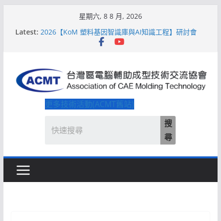
Skip
星期六, 8 8 月, 2026
2026【QoM 射出成型高品質穩定生產】研討會
to
Latest:
2026【KoM 塑料基因智識庫與AI知識工程】研討會
content
【培訓課程】【ACMT Ｔ零量產】模具估報價：貫穿
專案全生命週期的財務利潤控管系統
解密 AIoM 模塑智造！系列研討會於2026台北國際模
具展重磅登場
ACMT打造「Smart Molding 模塑智造平台」主題館
更多技術活動(ACMT舊站)
搜
尋