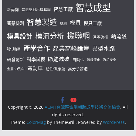
智慧成型
智慧工廠
新南向
智慧型射出機聯網
智慧製造
模具
模具工廠
智慧檢測
材料
機聯網
模流分析
模具設計
熱流道
淨零碳排
產學合作
產業高峰論壇
異型水路
物聯網
節能減碳
科學試模
研發創新
自動化
製程優化
資訊安全
電動車
韌性供應鏈
高分子發泡
金屬3D列印
Copyright © 2026
ACMT台灣區電腦輔助成型技術交流協會
. All
rights reserved.
Theme:
ColorMag
by ThemeGrill. Powered by
WordPress
.