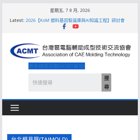
Skip
星期五, 7 8 月, 2026
to
Latest:
2026【KoM 塑料基因智識庫與AI知識工程】研討會
content
【培訓課程】【ACMT Ｔ零量產】模具估報價：貫穿
專案全生命週期的財務利潤控管系統
解密 AIoM 模塑智造！系列研討會於2026台北國際模
具展重磅登場
ACMT打造「Smart Molding 模塑智造平台」主題館
2026【QoM 射出成型高品質穩定生產】研討會
更多技術活動(ACMT舊站)
搜
尋
台北模具展(TAIMOLD)