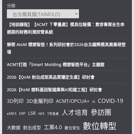
分類
【培訓課程】【ACMT Ｔ零量產】模具估報價：貫穿專案全生命
週期的財務利潤控管系統
解密 AIoM 模塑智造！系列研討會於2026台北國際模具展重磅登
場
ACMT打造「Smart Molding 模塑智造平台」主題館
2026【QoM 射出成型高品質穩定生產】研討會
2026【KoM 塑料基因智識庫與AI知識工程】研討會
COVID-19
3D列印
3D金屬列印
ACMT/OPCUA+
AI
參訪團
人才培育
LSR
eMEX
ERP
NPE
T零量產
數位轉型
工業4.0
大數據
射出成型
數位孿生