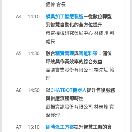
俋伶 會長
A4
14:10
模具加工智慧製造
－從數位轉型
到智慧自動化的全方位提升
精密機械研究發展中心 林成興 副
處長
A5
14:30
融合
精實管理
與
智能料架
：儲位
坪效與作業效率的綜合效益
益張實業股份有限公司 楊先斌 協
理
A6
14:50
以
CHATBOT機器人
提升售後服務
與供應流程即時性
叡揚資訊股份有限公司 林志峰 資
深經理
A7
15:10
即時派工方案
提升智慧工廠的資