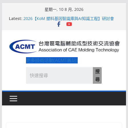
Skip
星期一, 10 8 月, 2026
to
Latest:
2026【KoM 塑料基因智識庫與AI知識工程】研討會
content
【培訓課程】【ACMT Ｔ零量產】模具估報價：貫穿
專案全生命週期的財務利潤控管系統
解密 AIoM 模塑智造！系列研討會於2026台北國際模
具展重磅登場
ACMT打造「Smart Molding 模塑智造平台」主題館
2026【QoM 射出成型高品質穩定生產】研討會
更多技術活動(ACMT舊站)
搜
尋