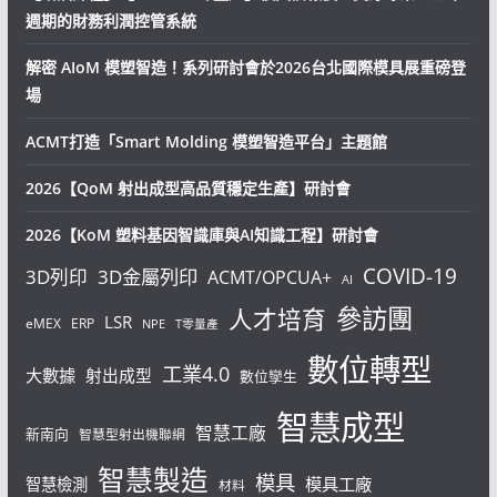
週期的財務利潤控管系統
解密 AIoM 模塑智造！系列研討會於2026台北國際模具展重磅登
場
ACMT打造「Smart Molding 模塑智造平台」主題館
2026【QoM 射出成型高品質穩定生產】研討會
2026【KoM 塑料基因智識庫與AI知識工程】研討會
COVID-19
3D列印
3D金屬列印
ACMT/OPCUA+
AI
參訪團
人才培育
LSR
eMEX
ERP
NPE
T零量產
數位轉型
工業4.0
大數據
射出成型
數位孿生
智慧成型
智慧工廠
新南向
智慧型射出機聯網
智慧製造
模具
模具工廠
智慧檢測
材料