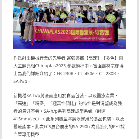
作爲射出機械行業的先導者,富强鑫攜【高速】【多色】兩
大主題亮相Chinaplas2023,參觀過程中，富强鑫林宗彦博
士為我们詳細介绍了：FB-230R、CT-450e、CT-280R、
SA-h/p。
新機種SA-h/p將全面應用於食品包裝、以及醫療產業，
「高速」「精密」「極富性價比」的特性是對渴望成為强
者的最好答卷。SA-h/p系列高速成型系统（射速
415mm/sec），此系列機型將廣泛運用於食品包装、以及
醫療產業。此次FCS展台展出的SA-290h 為此系列的PET採
血管專用機型。