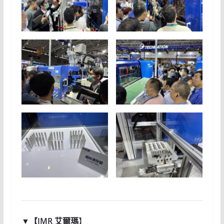
▼【
IMR 艾爾瑪
】