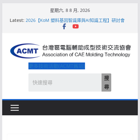
Skip
星期六, 8 8 月, 2026
to
Latest:
2026【QoM 射出成型高品質穩定生產】研討會
content
2026【KoM 塑料基因智識庫與AI知識工程】研討會
【培訓課程】【ACMT Ｔ零量產】模具估報價：貫穿
專案全生命週期的財務利潤控管系統
解密 AIoM 模塑智造！系列研討會於2026台北國際模
具展重磅登場
ACMT打造「Smart Molding 模塑智造平台」主題館
更多技術活動(ACMT舊站)
搜
尋