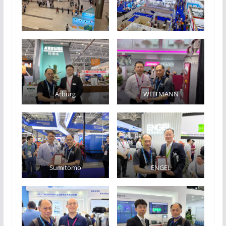
Arburg
WITTMANN
Sumitomo
ENGEL