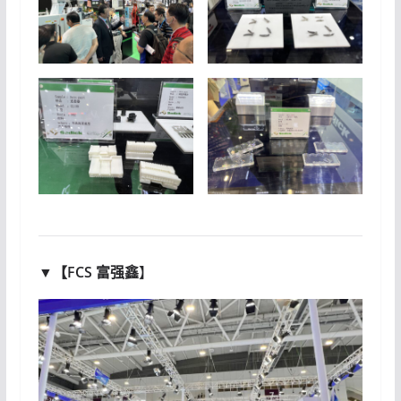
▼【
FCS 富强鑫
】