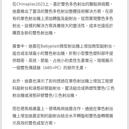
在Chinaplas2023上，基於雙色多色射出的難點與挑戰，
迪嘉推出了靈活的雙色多色射出整體技術解決方案，在原
有的單色射出機上添加轉盤及副射台，從而實現雙色多色
射出。這樣的解決方案具備很大的靈活性，成本也遠低於
購買全新的雙色射出機。
展會中，迪嘉在Babyplast微型射出機上增加微型副射台，
組合成全球最小的雙色射出機，針對小型雙色塑料部件提
供精密、高效、節能、占地小的柔性生產單元。現場展示
一個雙色傳感器（ABS+PC）的部件生產。
此外，迪嘉也演示了如何透過在單色射出機上增加工程塑
料副射台和液態矽膠副射台，靈活組合成熱塑性雙色/三色
射出機或液態矽膠雙色/三色射出機。
而在德馬格展臺上，德瑪格與迪嘉合作，通過在單色射出
機上增加迪嘉定制的副射台結合水平轉盤和雙色旋轉模展
示高效的雙色成型方案。