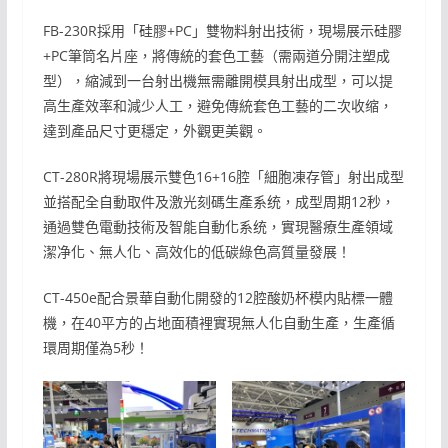
FB-230R採用「硅膠+PC」雙物料射出技術，現場展示硅膠
+PC筆筒名片座，將傳統的套色工藝（需兩道分開注塑成
型），縮減到一台射出機無需離開模具射出成型，可以提
高生產效率和減少人工，避免傳統套色工藝的二次收缩，
達到產品尺寸更穩定，外觀更美觀。
CT-280R將現場展示雙色16+16腔「細胞凍存管」射出成型
並搭配全自動取件及激光刻碼生產系统，成型周期12秒，
通過雙色電動技術及智能自動化系统，實現醫療生產領域
潔净化、無人化、高效化的低碳綠色高質量發展！
CT-450e配合景華自動化開發的12腔酸奶杯模内貼標一體
機，在40平方的占地面積裡實現無人化自動生產，生產循
環周期僅為5秒！