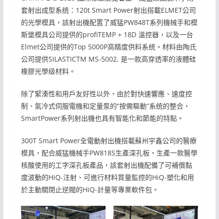
套射出成型系统：120t Smart Power射出搭載ELMET公司
的光學模具，該射出機配置了威猛PW848T系列機械手和模
斯堡模具公司提供的profiTEMP + 18D 溫控器，以及一台
Elmet公司提供的Top 5000P高精度供料系统。材料由陶氏
公司提供SILASTICTM MS-5002, 是一款高穿透率的液體硅
橡膠光學级材料。
除了緊湊性和用戶友好性以外，由於對快速響應、速度控
制、氣冷式伺服電機和定量泵的“按需驅動”系统的整合，
SmartPower系列射出機也具有智能化和節能的特點。
300T Smart Power全電動射出機搭載蘇州宇鑫公司的醫療
模具，配合威猛機械手PW818S生產深孔板。生產一款醫學
核酸使用的工字深孔板產品，該套射出機配備了可補償黏
度波動的HiQ-注射、可進行材料質量監控的HiQ-塑化和用
於主動關閉止逆閥的HiQ-計量等專業軟件包。