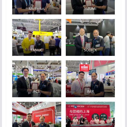
Multiplus
YIZUMI
FANUC
SODICK
FCS
IMR