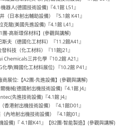
卡機器人(德國技術設備)『4.1館 L51』
井（日本射出輔助設備）『5.1館 K41』
拉克龍(美國先進設備)『4.1館 L41』
1團-高新環保材料】(參觀與講解)
F巴斯夫（德國化工材料）『11.2館A41』
金發科技（化工材料）『11館J21』
sui Chemicals三井化學『10.2館 A21』
 LG化學(韓國化工材料展位) 『10.2館 P41』
廠商展位:【A2團-先進設備】(參觀與講解)
格爾機械(德國射出機技術設備)『4.1館 J4』
intec(先進技術設備)『4.1館 J4』
（香港射出機技術設備）『4.1館D01』
際（內地射出機技術設備）『4.1館J01』
設備)『 4.1館K41』【B2團-智能製造】(參觀與講解)