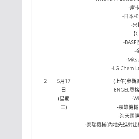
-庫
-日本松
-米
【C
-BAS
-
-Mit
-LG Chem
2
5月17
(上午)參觀
日
-ENGEL恩
(星期
-W
三)
-震雄機械
-海天國
-泰瑞機械(內地先進射出機