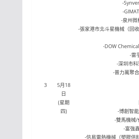
-Syn
-GIM
-泉州微
-張家港市北斗星機械（回收再
-DOW Chemi
-雷
-深圳市科
-普力萬聚合
3
5月18
日
(星期
四)
-博創智能
-雙馬機械/
-富強
-信易電熱機械（塑膠供料