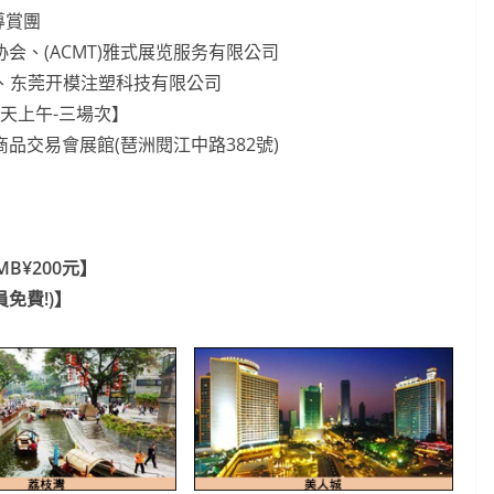
技導賞團
会、(ACMT)雅式展览服务有限公司
c)、东莞开模注塑科技有限公司
【共3天上午-三場次】
品交易會展館(琶洲閱江中路382號)
MB¥200元】
員免費!)】