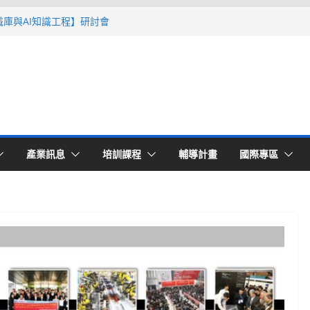
智識庫與AI知識工程】研討會
Ｔ零量產】模具估報價：貫穿專案全生命
系列研討會於2026台北國際模具展重磅登
lding 模塑智造平台」主題館
高品質穩定生產】研討會
產業訊息
培訓課程
輔導計畫
國際專區