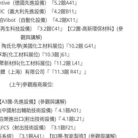
ventive（德國先進設備）『5.2館A41』
ATIC（義大利先進設備）『4.2館B11』
柏Vibot（自動化設備）『4.2館K11』
生科技設備）『3.2館C41』【C2團-高新環保材料】(參
觀與講解)
cal 陶氏化學(美國化工材料展位)『10.2館 G41』
孚斯(化工材料展位)『10.3館 J61』
聚新材料(化工材料展位)『11.2館 L41』
體（上海）有限公司『『11.3館 R41』』
(上午)參觀廠商展位:
【A3團-先進設備】(參觀與講解)
(中國射出輔助技術設備)『 4.1館A01』
伯樂進出口(射出技術設備)『 4.1館L21』
鑫FCS（射出技術設備）『3.1館F21』
系統）『3.1館A41』【B3團-智能製造】(參觀與講解)