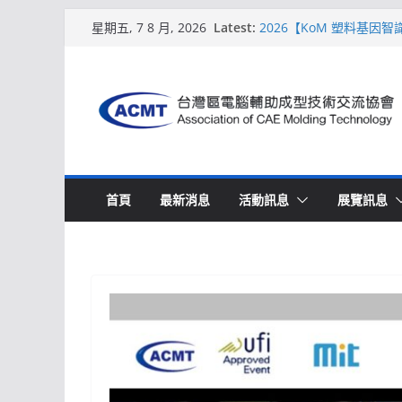
Skip
Latest:
2026【KoM 塑料基因
星期五, 7 8 月, 2026
to
【培訓課程】【ACMT 
週期的財務利潤控管系統
content
解密 AIoM 模塑智造！
場
ACMT打造「Smart Mo
2026【QoM 射出成型
首頁
最新消息
活動訊息
展覽訊息