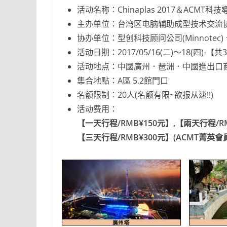
活动名称：Chinaplas 2017＆ACMT科
主办单位：台湾区电脑辅助成型技术交流协
协办单位：型创科技顾问公司(Minnote
活动日期：2017/05/16(二)～18(四)-
活动地点：中國廣州．琶洲．中國進出口商
集合地點：A區 5.2館門口
名额限制：20人(名额有限~欲报从速!!)
活动费用：
【一天行程/RMB¥150元】,【兩天行程/R
【三天行程/RMB¥300元】(ACMT菁英會