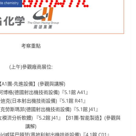
考察重點
(上午)參觀廠商展位:
【A1團-先進設備】(參觀與講解)
G阿博格(德國射出機技術設備)『5.1館 A41』
ck沙迪克(日本射出機技術設備)『5.1館 R41』
affei克勞斯瑪菲(德國射出機技術設備)『5.1館 J41』
獨立模流分析軟體) 『5.2館 J41』【B1團-智能製造】(參觀與
講解)
tenfeld威猛巴頓菲(奧地利射出機技術設備)『4.1館 C01』