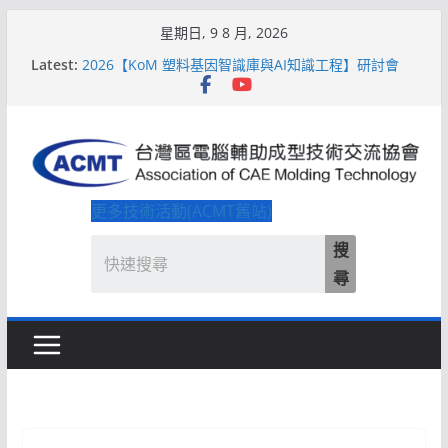
Skip
星期日, 9 8 月, 2026
to
Latest:
2026【KoM 塑料基因智識庫與AI知識工程】研討會
content
【培訓課程】【ACMT Ｔ零量產】模具估報價：貫穿
專案全生命週期的財務利潤控管系統
解密 AIoM 模塑智造！系列研討會於2026台北國際模
具展重磅登場
ACMT打造「Smart Molding 模塑智造平台」主題館
2026【QoM 射出成型高品質穩定生產】研討會
更多技術活動(ACMT舊站)
搜
尋