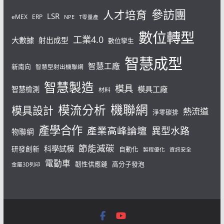
參訪團
人才培育
LSR
eMEX
ERP
NPE
T零量產
數位轉型
工業4.0
大數據
射出成型
數位孿生
智慧成型
智慧工廠
新南向
智慧型射出機聯網
智慧製造
模具
模具工廠
智慧檢測
材料
機聯網
模流分析
模具設計
熱流道
淨零碳排
產學合作
產業高峰論壇
異型水路
物聯網
節能減碳
科學試模
研發創新
自動化
製程優化
資訊安全
電動車
韌性供應鏈
高分子發泡
金屬3D列印