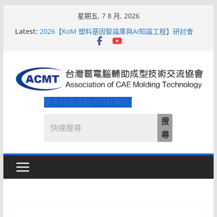
Skip
星期五, 7 8 月, 2026
to
Latest:
2026【QoM 射出成型高品質穩定生產】研討會
content
2026【KoM 塑料基因智識庫與AI知識工程】研討會
【培訓課程】【ACMT Ｔ零量產】模具估報價：貫穿
專案全生命週期的財務利潤控管系統
解密 AIoM 模塑智造！系列研討會於2026台北國際模
具展重磅登場
ACMT打造「Smart Molding 模塑智造平台」主題館
更多技術活動(ACMT舊站)
搜
尋