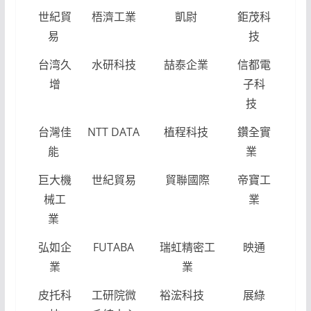
世紀貿
梧濟工業
凱尉
鉅茂科
易
技
台湾久
水研科技
喆泰企業
信都電
增
子科
技
台灣佳
NTT DATA
植程科技
鑽全實
能
業
巨大機
世紀貿易
貿聯國際
帝寶工
械工
業
業
弘如企
FUTABA
瑞虹精密工
映通
業
業
皮托科
工研院微
裕浤科技
展綠