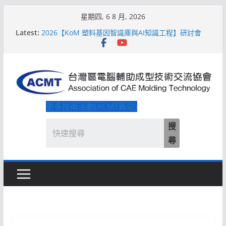
Skip
星期四, 6 8 月, 2026
2026【QoM 射出成型高品質穩定生產】研討會
to
Latest:
2026【KoM 塑料基因智識庫與AI知識工程】研討會
content
【培訓課程】【ACMT Ｔ零量產】模具估報價：貫穿
專案全生命週期的財務利潤控管系統
解密 AIoM 模塑智造！系列研討會於2026台北國際模
具展重磅登場
ACMT打造「Smart Molding 模塑智造平台」主題館
更多技術活動(ACMT舊站)
搜
尋