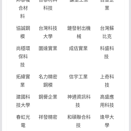
合材
科技
業
料
協誠鋼
台灣科技
鏈發射出機
台灣蘇
模
大學
械
比克
尚穩環
圜達實業
成佶實業
科盛科
保科
技
技
拓緯實
名力精密
信宇工業
上奇科
業
鋼模
技
建國科
鋼譽企業
神通資訊科
高盛應
技大學
技
用科技
春虹光
祥發精密
和碩聯合科
逢甲大
電
技
學