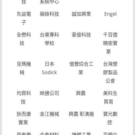
技
系統中心
先益電
展綠科技
誠加興業
Engel
子
全懋科
台東專科
豪俊科技
千百億
技
學校
精密實
業
克瑪機
日本
億豐綜合工
台灣塑
械
Sodick
業
膠製品
公會
均賀科
映通公司
興農
美科生
技
貿易
狄而康
金江機械
興農 彰濱廠
寶元數
實業
控
邦泰複
合泰材料
謙塑工業
百塑企