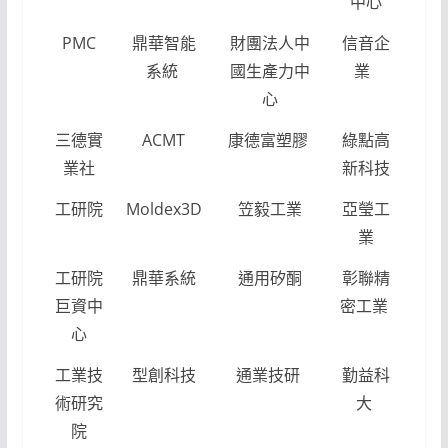
中心
PMC
鼎華智能
財團法人中
信音企
系統
國生產力中
業
心
三德實
ACMT
康德富塑膠
綠點高
業社
新科技
工研院
Moldex3D
笠毅工業
亞瑩工
業
工研院
鼎華系統
通用矽酮
彰聯精
巨資中
密工業
心
工業技
型創科技
通業技研
勤益科
術研究
大
院