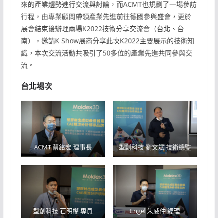
來的產業趨勢進行交流與討論，而ACMT也規劃了一場參訪
行程，由專業顧問帶領產業先進前往德國參與盛會，更於
展會結束後辦理兩場K2022技術分享交流會（台北、台
南），邀請K Show展商分享此次K2022主要展示的技術知
識，本次交流活動共吸引了50多位的產業先進共同參與交
流。
台北場次
ACMT 蔡銘宏 理事長
型創科技 劉文斌 技術總監
型創科技 石明權 專員
Engel 朱威仲 經理