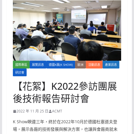
國際專區
展覽訊息
德國K展(K SHOW)
歐洲
活動訊息
產業訊息
研討會
【花絮】K2022參訪團展
後技術報告研討會
2022 年 11 月 25 日
ACMT
K Show睽違三年，終於在2022年10月於德國杜塞道夫登
場，展示各廠的技術發展與解決方案，也讓與會廠商就未