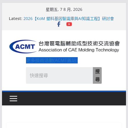
Skip
星期五, 7 8 月, 2026
to
Latest:
2026【KoM 塑料基因智識庫與AI知識工程】研討會
content
【培訓課程】【ACMT Ｔ零量產】模具估報價：貫穿
專案全生命週期的財務利潤控管系統
解密 AIoM 模塑智造！系列研討會於2026台北國際模
具展重磅登場
ACMT打造「Smart Molding 模塑智造平台」主題館
2026【QoM 射出成型高品質穩定生產】研討會
更多技術活動(ACMT舊站)
搜
尋