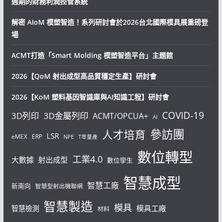
週期的財務利潤控管系統
解密 AIoM 模塑智造！系列研討會於2026台北國際模具展重磅登
場
ACMT打造「Smart Molding 模塑智造平台」主題館
2026【QoM 射出成型高品質穩定生產】研討會
2026【KoM 塑料基因智識庫與AI知識工程】研討會
COVID-19
3D列印
3D金屬列印
ACMT/OPCUA+
AI
參訪團
人才培育
LSR
eMEX
ERP
NPE
T零量產
數位轉型
工業4.0
大數據
射出成型
數位孿生
智慧成型
智慧工廠
新南向
智慧型射出機聯網
智慧製造
模具
模具工廠
智慧檢測
材料