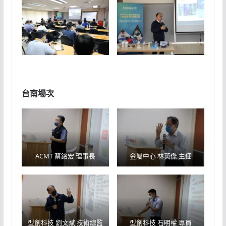
台南場次
ACMT 蔡銘宏 理事長
金屬中心 林英傑 主任
型創科技 劉文斌 技術總監
型創科技 石明權 專員