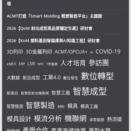
場
ACMT打造「Smart Molding 模塑智造平台」主題館
2026【QoM 射出成型高品質穩定生產】研討會
2026【KoM 塑料基因智識庫與AI知識工程】研討會
COVID-19
3D列印
3D金屬列印
ACMT/OPCUA+
AI
參訪團
人才培育
LSR
eMEX
ERP
NPE
T零量產
數位轉型
工業4.0
大數據
射出成型
數位孿生
智慧成型
智慧工廠
新南向
智慧型射出機聯網
智慧製造
模具
模具工廠
智慧檢測
材料
機聯網
模流分析
模具設計
熱流道
淨零碳排
產學合作
產業高峰論壇
異型水路