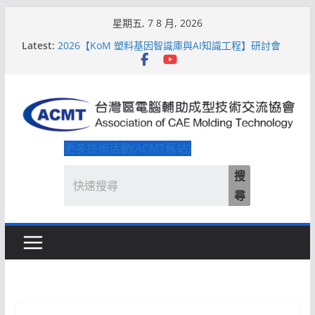
Skip
星期五, 7 8 月, 2026
to
Latest:
2026【KoM 塑料基因智識庫與AI知識工程】研討會
content
【培訓課程】【ACMT Ｔ零量產】模具估報價：貫穿
專案全生命週期的財務利潤控管系統
解密 AIoM 模塑智造！系列研討會於2026台北國際模
具展重磅登場
ACMT打造「Smart Molding 模塑智造平台」主題館
2026【QoM 射出成型高品質穩定生產】研討會
更多技術活動(ACMT舊站)
搜
尋