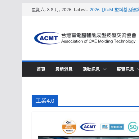
Skip
Latest:
2026【KoM 塑料基因
星期六, 8 8 月, 2026
to
【培訓課程】【ACMT 
週期的財務利潤控管系統
content
解密 AIoM 模塑智造！
場
ACMT打造「Smart Mo
2026【QoM 射出成型
首頁
最新消息
活動訊息
展覽訊息
工業4.0