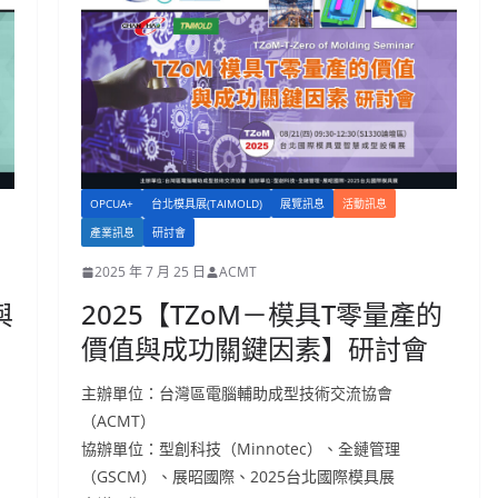
OPCUA+
台北模具展(TAIMOLD)
展覽訊息
活動訊息
產業訊息
研討會
2025 年 7 月 25 日
ACMT
與
2025【TZoM－模具T零量產的
價值與成功關鍵因素】研討會
主辦單位：台灣區電腦輔助成型技術交流協會
（ACMT）
協辦單位：型創科技（Minnotec）、全鏈管理
（GSCM）、展昭國際、2025台北國際模具展