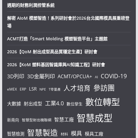
週期的財務利潤控管系統
解密 AIoM 模塑智造！系列研討會於2026台北國際模具展重磅登
場
ACMT打造「Smart Molding 模塑智造平台」主題館
2026【QoM 射出成型高品質穩定生產】研討會
2026【KoM 塑料基因智識庫與AI知識工程】研討會
COVID-19
3D列印
3D金屬列印
ACMT/OPCUA+
AI
參訪團
人才培育
LSR
eMEX
ERP
NPE
T零量產
數位轉型
工業4.0
大數據
射出成型
數位孿生
智慧成型
智慧工廠
新南向
智慧型射出機聯網
智慧製造
模具
模具工廠
智慧檢測
材料