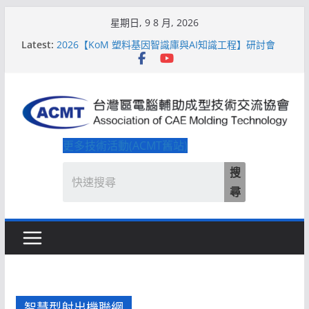
Skip
星期日, 9 8 月, 2026
to
Latest:
2026【KoM 塑料基因智識庫與AI知識工程】研討會
content
【培訓課程】【ACMT Ｔ零量產】模具估報價：貫穿
專案全生命週期的財務利潤控管系統
解密 AIoM 模塑智造！系列研討會於2026台北國際模
具展重磅登場
ACMT打造「Smart Molding 模塑智造平台」主題館
2026【QoM 射出成型高品質穩定生產】研討會
更多技術活動(ACMT舊站)
搜
尋
智慧型射出機聯網