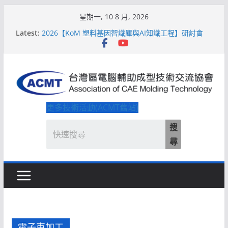
Skip
星期一, 10 8 月, 2026
to
Latest:
2026【KoM 塑料基因智識庫與AI知識工程】研討會
content
【培訓課程】【ACMT Ｔ零量產】模具估報價：貫穿
專案全生命週期的財務利潤控管系統
解密 AIoM 模塑智造！系列研討會於2026台北國際模
具展重磅登場
ACMT打造「Smart Molding 模塑智造平台」主題館
2026【QoM 射出成型高品質穩定生產】研討會
更多技術活動(ACMT舊站)
搜
尋
電子束加工