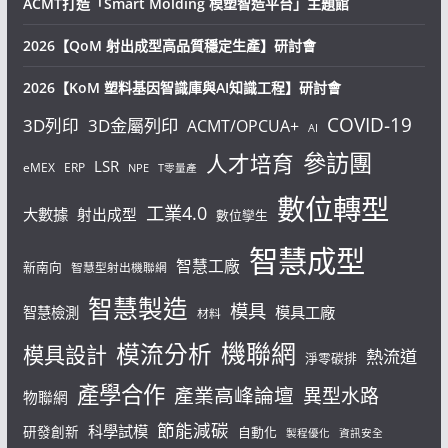
ACMT打造「Smart Molding 模塑智造平台」主題館
2026【QoM 射出成型高品質穩定生產】研討會
2026【KoM 塑料基因智識庫與AI知識工程】研討會
COVID-19
3D列印
3D金屬列印
ACMT/OPCUA+
AI
參訪團
人才培育
LSR
eMEX
ERP
NPE
T零量產
數位轉型
工業4.0
大數據
射出成型
數位孿生
智慧成型
智慧工廠
新南向
智慧型射出機聯網
智慧製造
模具
模具工廠
智慧檢測
材料
機聯網
模流分析
模具設計
熱流道
淨零碳排
產學合作
產業高峰論壇
異型水路
物聯網
節能減碳
科學試模
研發創新
自動化
製程優化
資訊安全