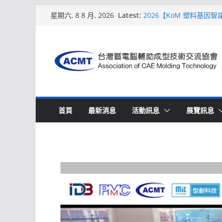
Skip
Latest:
2026【KoM 塑料基因
星期六, 8 8 月, 2026
to
【培訓課程】【ACMT 
週期的財務利潤控管系統
content
解密 AIoM 模塑智造！
場
ACMT打造「Smart Mo
2026【QoM 射出成型
首頁
最新消息
活動訊息
展覽訊息