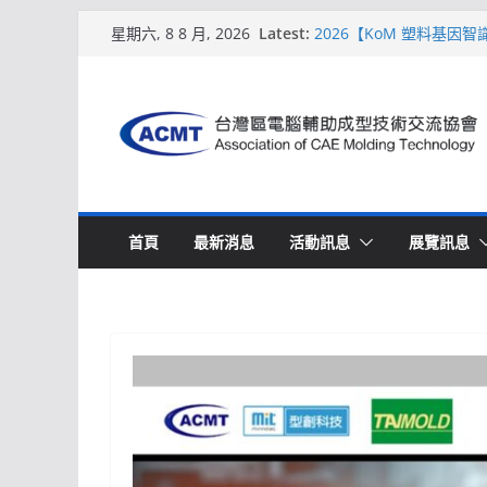
Skip
Latest:
2026【KoM 塑料基因
星期六, 8 8 月, 2026
to
【培訓課程】【ACMT 
週期的財務利潤控管系統
content
解密 AIoM 模塑智造！
場
ACMT打造「Smart Mo
2026【QoM 射出成型
首頁
最新消息
活動訊息
展覽訊息