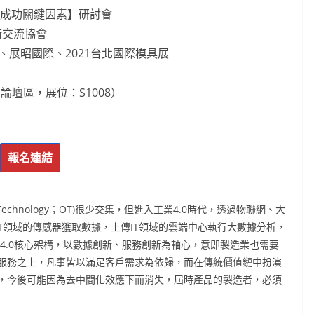
與成功關鍵因素】研討會
術交流協會
) 、展昭國際、2021台北國際模具展
壇區，展位：S1008）
報名連結
Technology；OT)很少交集，但進入工業4.0時代，透過物聯網、大
OT領域的傳感器獲取數據，上傳IT領域的雲端中心執行大數據分析，
4.0核心架構，以數據創新、服務創新為軸心，意即製造業也需要
服務之上，凡事皆以滿足客戶需求為依歸，而在傳統價值鏈中扮演
，今後可能因為去中間化效應下而消失，屆時產品的製造者，必須