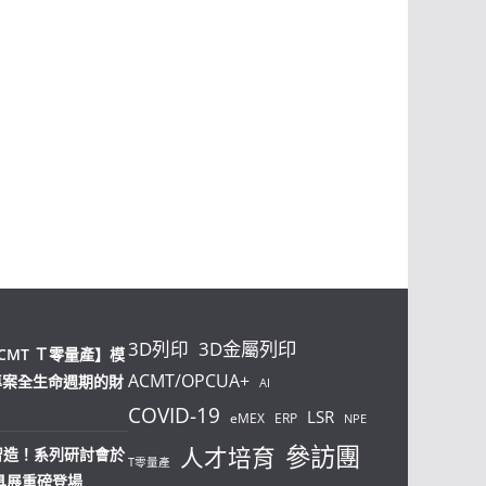
3D列印
3D金屬列印
CMT Ｔ零量產】模
ACMT/OPCUA+
專案全生命週期的財
AI
COVID-19
LSR
eMEX
ERP
NPE
參訪團
人才培育
塑智造！系列研討會於
T零量產
模具展重磅登場