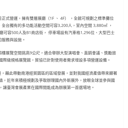
正式營運，擁有雙層展廳（1F 、 4F） ，全館可規劃之標準攤位
全台獨有的多功能活動空間可容3,200人，室內空間 3,880㎡ ，
容500人及B1商店街， 停車場設有汽車格1,296位、大型巴士
適的服務與設施。
樓展覽空間挑高9公尺，適合舉辦大型演唱會、直銷會議、獎勵旅
國際級規格展覽館，貿協已針對使用者需求增設多項營運設備。
，藉此帶動南港經貿園區的區域發展，並對我國經濟產值帶來顯著
值，近年來積極規劃及爭取辦理國內外新展外，放眼全球並參與國
，讓臺灣會展產業在國際間能成為辦展第一首選場地。