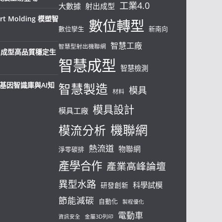
工業4.0
大數據
射出成型
t Molding 模塑智
數位轉型
數位孿生
新南向
智慧工廠
智慧型射出機聯網
射出成型高品質穩定生
智慧成型
智慧檢測
料基因智識庫與AI知
智慧製造
模具
材料
模具設計
模具工廠
機聯網
模流分析
熱流道
物聯網
淨零碳排
產學合作
產業高峰論壇
異型水路
科學試模
研發創新
節能減碳
自動化
製程優化
電動車
資訊安全
金屬3D列印