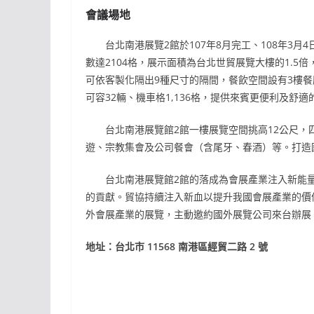
會議場地
台北南港展覽2館於107年8月完工、108年3月4日
數達2104格，展示面積為台北世貿展覽大樓的1.5倍，
可依客製化隔出9種尺寸的隔間，餐飲空間設有3樓餐廳可
可容32輛、機車格1,136格，提供來賓更便利及舒
台北南港展覽館2館一樓展覽空間挑高12公尺，四
遊、宗教集會及公司餐會（含尾牙、春酒）等。打造
台北南港展覽館2館的落成為會展產業注入新能量
的貢獻。貿協持續注入新血以提升我國會展產業的價
外會展產業的展覽，主動邀約國外展覽公司來台辦展
地址：台北市 11568 南港區經貿二路 2 號