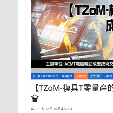
台北模具展(TAIMOLD)
展覽訊息
活動訊息
產業訊息
研討會
【TZoM-模具T零量
會
2021 年 12 月 10 日
ACMT