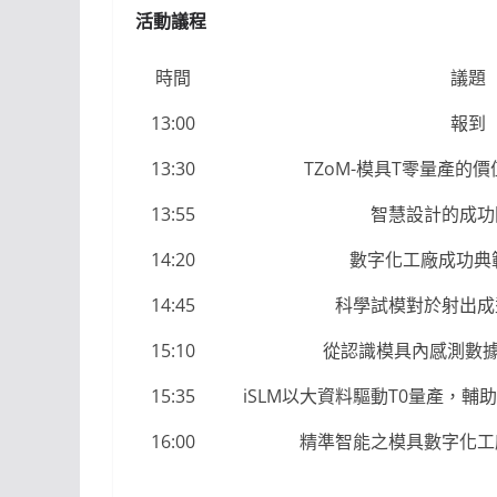
活動議程
時間
議題
13:00
報到
13:30
TZoM-模具T零量產的
13:55
智慧設計的成功
14:20
數字化工廠成功典
14:45
科學試模對於射出成
15:10
從認識模具內感測數據
15:35
iSLM以大資料驅動T0量產，
16:00
精準智能之模具數字化工