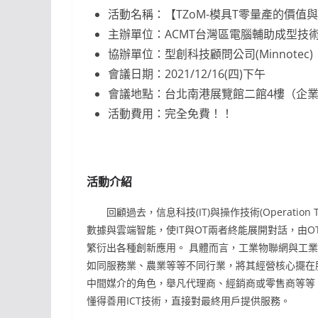
活動名稱：【TZoM-模具T零量產的價值
主辦單位：ACMT台灣區電腦輔助成型技
協辦單位：型創科技顧問公司(Minnotec
會議日期：2021/12/16(四)下午
會議地點：台北南港展覽館二館4樓（企業論
活動費用：完全免費！！
活動介紹
回顧過去，信息科技(IT)與操作技術(Operation 
數據與雲端智能，使IT與OT兩者終能展開對話，由
繁衍出各種創新應用。 具體而言，工業物聯網與工業
如同服務業、農業等等不同行業，將其經營核心擺在
中間媒介的角色，舉凡代理商、經銷商或零售商等等
懂得善用ICT技術，直接對最終用戶提供服務。