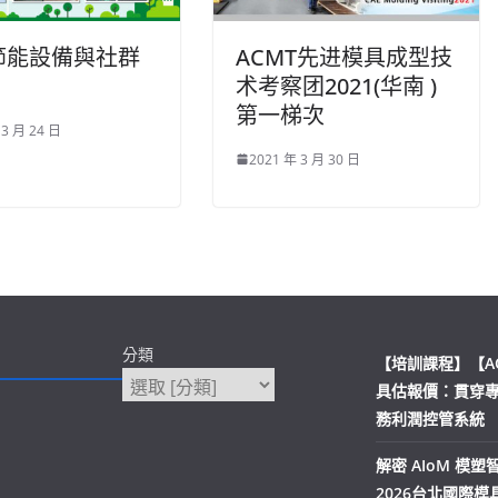
節能設備與社群
ACMT先进模具成型技
术考察团2021(华南 )
第一梯次
 3 月 24 日
2021 年 3 月 30 日
分類
【培訓課程】【A
具估報價：貫穿
務利潤控管系統
解密 AIoM 模
2026台北國際