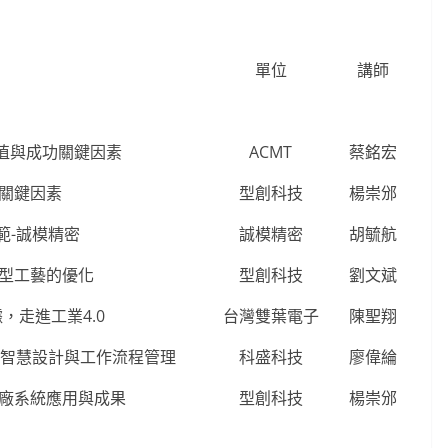
單位
講師
價值與成功關鍵因素
ACMT
蔡銘宏
關鍵因素
型創科技
楊崇邠
範-誠模精密
誠模精密
胡毓航
型工藝的優化
型創科技
劉文斌
，走進工業4.0
台灣雙葉電子
陳聖翔
輔助智慧設計與工作流程管理
科盛科技
廖偉綸
廠系統應用與成果
型創科技
楊崇邠