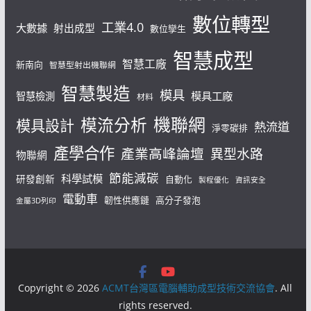
數位轉型
工業4.0
大數據
射出成型
數位孿生
智慧成型
智慧工廠
新南向
智慧型射出機聯網
智慧製造
模具
模具工廠
智慧檢測
材料
機聯網
模流分析
模具設計
熱流道
淨零碳排
產學合作
產業高峰論壇
異型水路
物聯網
節能減碳
科學試模
研發創新
自動化
製程優化
資訊安全
電動車
韌性供應鏈
高分子發泡
金屬3D列印
Copyright © 2026
ACMT台灣區電腦輔助成型技術交流協會
. All
rights reserved.