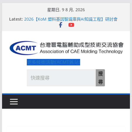
Skip
星期日, 9 8 月, 2026
to
Latest:
2026【KoM 塑料基因智識庫與AI知識工程】研討會
content
【培訓課程】【ACMT Ｔ零量產】模具估報價：貫穿
專案全生命週期的財務利潤控管系統
解密 AIoM 模塑智造！系列研討會於2026台北國際模
具展重磅登場
ACMT打造「Smart Molding 模塑智造平台」主題館
2026【QoM 射出成型高品質穩定生產】研討會
更多技術活動(ACMT舊站)
搜
尋