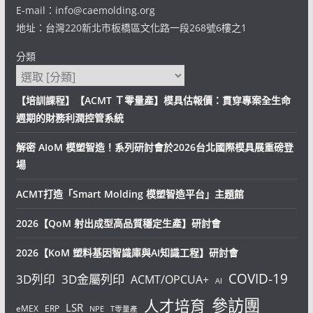
E-mail：info@caemolding.org
地址：台灣220新北市板橋區文化路一段268號6樓之1
分類
【培訓課程】【ACMT Ｔ零量產】模具估報價：貫穿專案全生命
週期的財務利潤控管系統
解密 AIoM 模塑智造！系列研討會於2026台北國際模具展重磅登
場
ACMT打造「Smart Molding 模塑智造平台」主題館
2026【QoM 射出成型高品質穩定生產】研討會
2026【KoM 塑料基因智識庫與AI知識工程】研討會
COVID-19
3D列印
3D金屬列印
ACMT/OPCUA+
AI
參訪團
人才培育
LSR
eMEX
ERP
NPE
T零量產