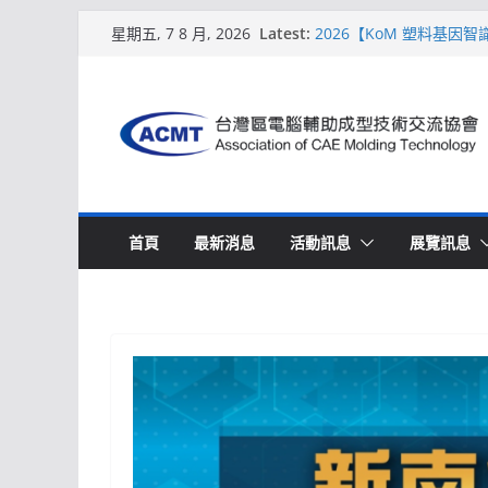
Skip
Latest:
2026【KoM 塑料基因
星期五, 7 8 月, 2026
to
【培訓課程】【ACMT 
週期的財務利潤控管系統
content
解密 AIoM 模塑智造！
場
ACMT打造「Smart Mo
2026【QoM 射出成型
首頁
最新消息
活動訊息
展覽訊息