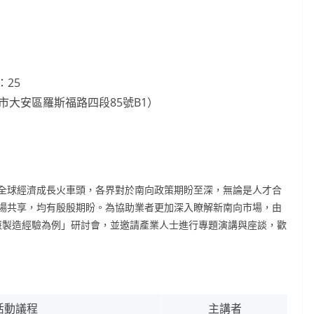
：25
市大安區羅斯福路四段85號B1）
球經濟成長火車頭，各界對於南向政策期盼至深，無論是人才合
場共享，均有殷殷期盼。為協助業者更加深入瞭解新南向市場，由
慧製造經驗為例」研討會，並邀請產業人士進行專題演講與座談，歡
活動議程
主講者