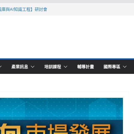
智識庫與AI知識工程】研討會
Ｔ零量產】模具估報價：貫穿專案全生命
系列研討會於2026台北國際模具展重磅登
lding 模塑智造平台」主題館
高品質穩定生產】研討會
產業訊息
培訓課程
輔導計畫
國際專區