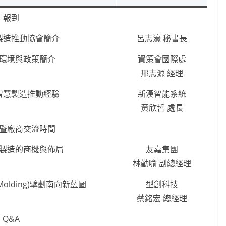
報到
製造推動協會簡介
呂志濠 秘書長
環境與政策簡介
資策會國際處
邢志源 經理
智慧製造推動經驗
新漢智能系統
黃欣哲 處長
暨廠商交流時間
製造的商機與佈局
友嘉集團
林勤喻 副總經理
Molding)擘劃南向新藍圖
型創科技
蔡銘宏 總經理
Q&A