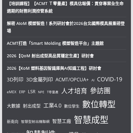
【培訓課程】【ACMT Ｔ零量產】模具估報價：貫穿專案全生命
週期的財務利潤控管系統
解密 AIoM 模塑智造！系列研討會於2026台北國際模具展重磅登
場
ACMT打造「Smart Molding 模塑智造平台」主題館
2026【QoM 射出成型高品質穩定生產】研討會
2026【KoM 塑料基因智識庫與AI知識工程】研討會
COVID-19
3D列印
3D金屬列印
ACMT/OPCUA+
AI
參訪團
人才培育
LSR
eMEX
ERP
NPE
T零量產
數位轉型
工業4.0
大數據
射出成型
數位孿生
智慧成型
智慧工廠
新南向
智慧型射出機聯網