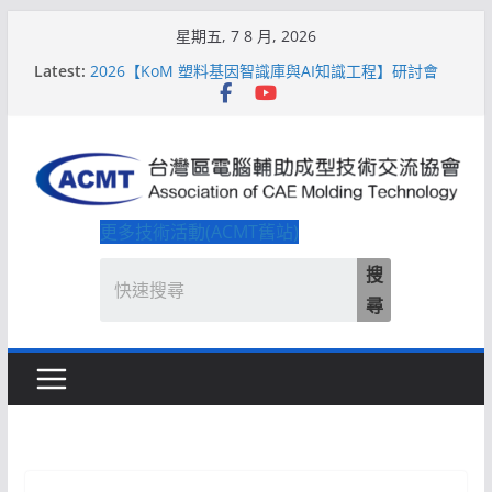
Skip
星期五, 7 8 月, 2026
to
Latest:
2026【KoM 塑料基因智識庫與AI知識工程】研討會
content
【培訓課程】【ACMT Ｔ零量產】模具估報價：貫穿
專案全生命週期的財務利潤控管系統
解密 AIoM 模塑智造！系列研討會於2026台北國際模
具展重磅登場
ACMT打造「Smart Molding 模塑智造平台」主題館
2026【QoM 射出成型高品質穩定生產】研討會
更多技術活動(ACMT舊站)
搜
尋