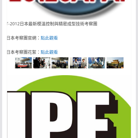
ACMT-2012日本最新模溫控制與精密成型技術考察團
012日本考察團官網：
點此觀看
012日本考察團花絮：
點此觀看