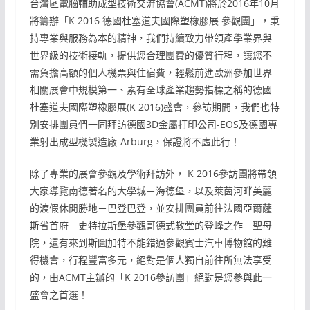
台灣區電腦輔助成型技術交流協會(ACMT)將於2016年10月
將籌辦「K 2016 德國杜塞道夫國際塑橡膠展 參觀團」，秉
持專業與服務為本的精神，我們持續致力帶領產學業界與
世界級的技術接軌，提供您合理團費的優質行程，讓您不
需負擔高額的個人機票與住宿費，輕鬆前進歐洲參加世界
相關展會中規模第一、素有全球產業趨勢指標之稱的德國
杜塞道夫國際塑橡膠展(K 2016)盛會，參訪期間，我們也特
別安排團員們一同拜訪德國3D金屬打印公司-EOS及德國專
業射出成型機製造廠-Arburg，保證將不虛此行！
除了專業的展會參觀及學術拜訪外， K 2016參訪團將帶領
大家導覽南德著名的大學城－海德堡，以及萊茵河畔美麗
的渡假休閒勝地－巴登巴登，並安排團員前往法國亞爾薩
斯省首府－史特拉斯堡參觀哥德式教堂的登峰之作－聖母
院，還有來到斯圖加特不能錯過參觀賓士汽車博物館的難
得機會，行程豐富多元，絕對是個人獨自前往所無法享受
的，由ACMT主辦的「K 2016參訪團」絕對是您參與此一
盛會之首選！