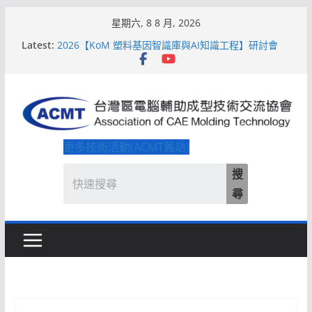
Skip
星期六, 8 8 月, 2026
2026【QoM 射出成型高品質穩定生產】研討會
to
Latest:
2026【KoM 塑料基因智識庫與AI知識工程】研討會
content
【培訓課程】【ACMT Ｔ零量產】模具估報價：貫穿
專案全生命週期的財務利潤控管系統
解密 AIoM 模塑智造！系列研討會於2026台北國際模
具展重磅登場
ACMT打造「Smart Molding 模塑智造平台」主題館
更多技術活動(ACMT舊站)
搜
尋