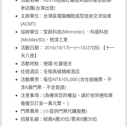
活動名稱：K2016德國杜塞道夫國際橡塑膠展-
參訪團(台灣出發)
主辦單位：台灣區電腦輔助成型技術交流協會
(ACMT)
協辦單位：型創科技(Minnotec) 、科盛科技
(Moldex3D)、梧濟工業
活動日期： 2016/10/17(一)～10/27(四)-【十一
天八夜】
活動地點：德國-杜塞道夫
住宿酒店：全程高級精緻酒店
活動費用：每位NT$105,000 (含住宿機票、不
含K展門票、不含簽證)
注意事項：(為確保您的權益，請於收到通知單
後繳交訂金一萬元整。 )
門票費用：(※提供門票代購服務)
招募名額：經典A團30位/菁英B團30位