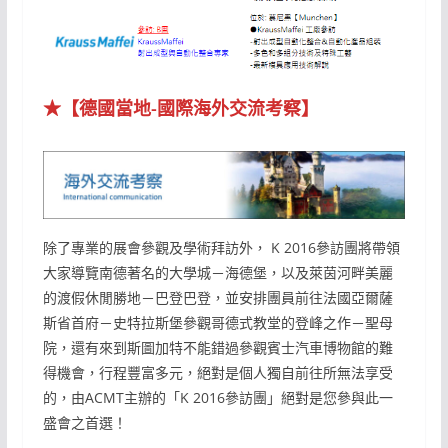
★【德國當地-國際海外交流考察】
除了專業的展會參觀及學術拜訪外， K 2016參訪團將帶領
大家導覽南德著名的大學城－海德堡，以及萊茵河畔美麗
的渡假休閒勝地－巴登巴登，並安排團員前往法國亞爾薩
斯省首府－史特拉斯堡參觀哥德式教堂的登峰之作－聖母
院，還有來到斯圖加特不能錯過參觀賓士汽車博物館的難
得機會，行程豐富多元，絕對是個人獨自前往所無法享受
的，由ACMT主辦的「K 2016參訪團」絕對是您參與此一
盛會之首選！