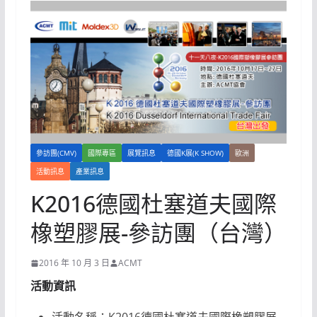
參訪團(CMV)
國際專區
展覽訊息
德國K展(K SHOW)
歐洲
活動訊息
產業訊息
K2016德國杜塞道夫國際
橡塑膠展-參訪團（台灣）
2016 年 10 月 3 日
ACMT
活動資訊