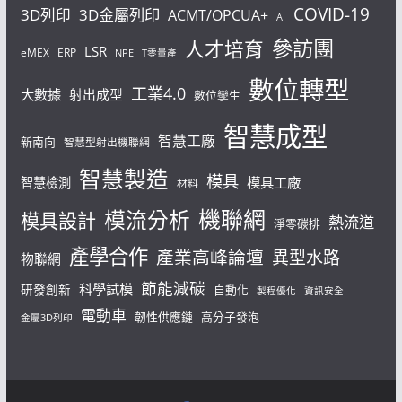
COVID-19
3D列印
3D金屬列印
ACMT/OPCUA+
AI
參訪團
人才培育
LSR
eMEX
ERP
NPE
T零量產
數位轉型
工業4.0
大數據
射出成型
數位孿生
智慧成型
智慧工廠
新南向
智慧型射出機聯網
智慧製造
模具
模具工廠
智慧檢測
材料
機聯網
模流分析
模具設計
熱流道
淨零碳排
產學合作
產業高峰論壇
異型水路
物聯網
節能減碳
科學試模
研發創新
自動化
製程優化
資訊安全
電動車
韌性供應鏈
高分子發泡
金屬3D列印