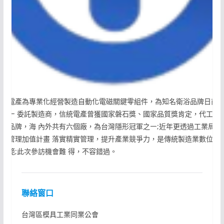
信統電產為專業化經營製造自動化電磁關鍵零組件，為知名衛浴品牌日商
台唯㇐ 委託製造商，信統電產曾獲國家磐石獎、國家品質獎肯定，代工美
知名品牌，海 內外共有六個廠，為台灣隱形冠軍之㇐;近年更透過工業局數
製造管理加值計畫 落實精實管理，提升產業競爭力，是傳統製造業數位轉
的模範;此次參訪機會難 得，不容錯過。
聯絡窗口
台灣區模具工業同業公會