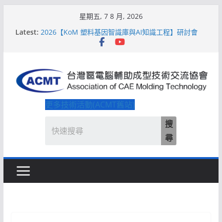
Skip
星期五, 7 8 月, 2026
to
Latest:
2026【KoM 塑料基因智識庫與AI知識工程】研討會
content
【培訓課程】【ACMT Ｔ零量產】模具估報價：貫穿
專案全生命週期的財務利潤控管系統
解密 AIoM 模塑智造！系列研討會於2026台北國際模
具展重磅登場
ACMT打造「Smart Molding 模塑智造平台」主題館
2026【QoM 射出成型高品質穩定生產】研討會
更多技術活動(ACMT舊站)
搜
尋