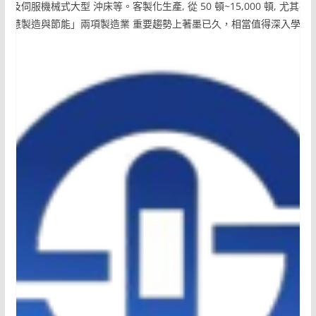
、及伺服機械式大型 沖床等。客製化生產, 從 50 頓~15,000 頓, 尤其在
「智慧製造與節能」兩項製造業 重要趨勢上著墨已久，相當值得深入學習
訪。