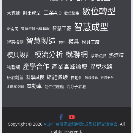
數位轉型
工業4.0
大數據
射出成型
數位孿生
智慧成型
智慧工廠
新南向
智慧型射出機聯網
智慧製造
模具
模具工廠
智慧檢測
材料
機聯網
模流分析
模具設計
熱流道
淨零碳排
產學合作
產業高峰論壇
異型水路
物聯網
節能減碳
科學試模
研發創新
自動化
製程優化
資訊安全
電動車
韌性供應鏈
高分子發泡
金屬3D列印
Copyright © 2026
ACMT台灣區電腦輔助成型技術交流協會
. All
rights reserved.