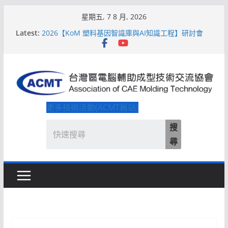
Skip
星期五, 7 8 月, 2026
to
Latest:
2026【KoM 塑料基因智識庫與AI知識工程】研討會
content
【培訓課程】【ACMT Ｔ零量產】模具估報價：貫穿
專案全生命週期的財務利潤控管系統
解密 AIoM 模塑智造！系列研討會於2026台北國際模
具展重磅登場
ACMT打造「Smart Molding 模塑智造平台」主題館
2026【QoM 射出成型高品質穩定生產】研討會
更多技術活動(ACMT舊站)
搜
尋