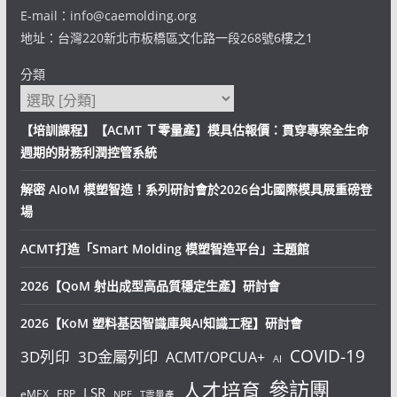
E-mail：info@caemolding.org
地址：台灣220新北市板橋區文化路一段268號6樓之1
分類
【培訓課程】【ACMT Ｔ零量產】模具估報價：貫穿專案全生命
週期的財務利潤控管系統
解密 AIoM 模塑智造！系列研討會於2026台北國際模具展重磅登
場
ACMT打造「Smart Molding 模塑智造平台」主題館
2026【QoM 射出成型高品質穩定生產】研討會
2026【KoM 塑料基因智識庫與AI知識工程】研討會
COVID-19
3D列印
3D金屬列印
ACMT/OPCUA+
AI
參訪團
人才培育
LSR
eMEX
ERP
NPE
T零量產