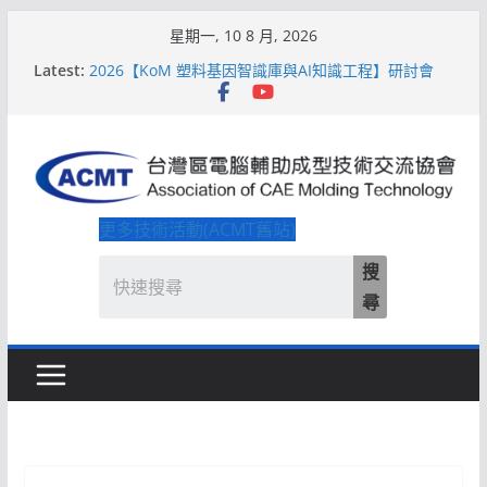
Skip
星期一, 10 8 月, 2026
to
Latest:
2026【KoM 塑料基因智識庫與AI知識工程】研討會
content
【培訓課程】【ACMT Ｔ零量產】模具估報價：貫穿
專案全生命週期的財務利潤控管系統
解密 AIoM 模塑智造！系列研討會於2026台北國際模
具展重磅登場
ACMT打造「Smart Molding 模塑智造平台」主題館
2026【QoM 射出成型高品質穩定生產】研討會
更多技術活動(ACMT舊站)
搜
尋