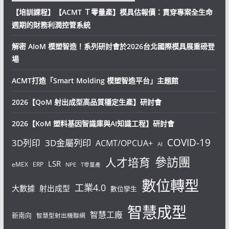
【培訓課程】【ACMT Ｔ零量產】模具估報價：貫穿專案全生命
週期的財務利潤控管系統
解密 AIoM 模塑智造！系列研討會於2026台北國際模具展重磅登
場
ACMT打造「Smart Molding 模塑智造平台」主題館
2026【QoM 射出成型高品質穩定生產】研討會
2026【KoM 塑料基因智識庫與AI知識工程】研討會
COVID-19
3D列印
3D金屬列印
ACMT/OPCUA+
AI
參訪團
人才培育
LSR
eMEX
ERP
NPE
T零量產
數位轉型
工業4.0
大數據
射出成型
數位孿生
智慧成型
智慧工廠
新南向
智慧型射出機聯網