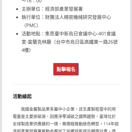
～16：00
主辦單位：經濟部產業發展署
執行單位：財團法人精密機械研究發展中心
（PMC）
活動地點：集思臺中新烏日會議中心-401會議
室-富蘭克林廳（台中市烏日區高鐵東一路26號
4樓）
點擊報名
活動緣起
我國金屬製品業多屬中小企業，且生產製程當中的用
電量是主要排碳源，因應淨零減碳之國際趨勢，臺灣位於
全球製造業供應鏈的一環，需積極推動綠色轉型。114年經
濟部產業發展署推動金屬加工設備效能提升輔導計畫，透