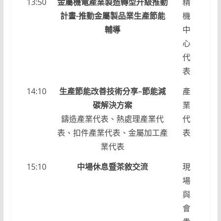
13:50
金屬機電產業製造轉型升級推動
精
計畫-推動金屬製品業生產節能
機
輔導
中
心
代
表
14:10
生產節能改善技術分享–節能減
產
碳解決方案
業
鑄造產業代表、熱處理產業代
代
表、扣件產業代表、金屬加工產
表
業代表
15:10
中場休息暨茶敘交流
現
場
與
會