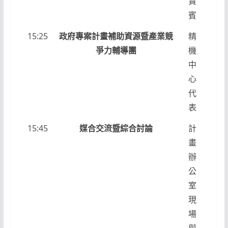
貴
賓
15:25
政府專案計畫補助資源暨產業競
精
爭力輔導團
機
中
心
代
表
15:45
媒合交流暨綜合討論
計
畫
辦
公
室
現
場
與