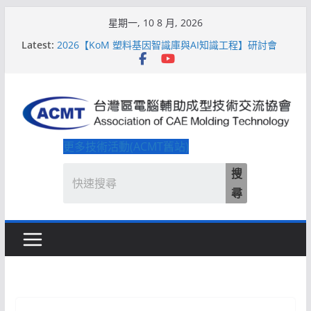
Skip
星期一, 10 8 月, 2026
to
Latest:
2026【KoM 塑料基因智識庫與AI知識工程】研討會
content
【培訓課程】【ACMT Ｔ零量產】模具估報價：貫穿
專案全生命週期的財務利潤控管系統
解密 AIoM 模塑智造！系列研討會於2026台北國際模
具展重磅登場
ACMT打造「Smart Molding 模塑智造平台」主題館
2026【QoM 射出成型高品質穩定生產】研討會
更多技術活動(ACMT舊站)
搜
尋