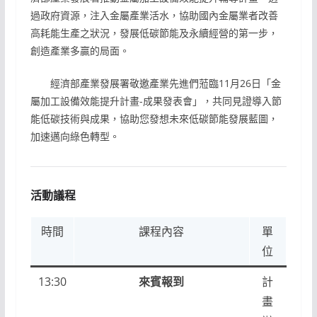
過政府資源，注入金屬產業活水，協助國內金屬業者改善
高耗能生產之狀況，發展低碳節能及永續經營的第一步，
創造產業多贏的局面。
經濟部產業發展署敬邀產業先進們蒞臨11月26日「金
屬加工設備效能提升計畫-成果發表會」，共同見證導入節
能低碳技術與成果，協助您發想未來低碳節能發展藍圖，
加速邁向綠色轉型。
活動議程
時間
課程內容
單
位
13:30
來賓報到
計
畫