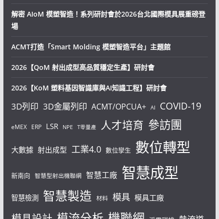
解密 AIoM 模塑智造！系列研討會於2026台北國際模具展重磅登
場
ACMT打造「Smart Molding 模塑智造平台」主題館
2026【QoM 射出成型高品質穩定生產】研討會
2026【KoM 塑料基因智識庫與AI知識工程】研討會
COVID-19
3D列印
3D金屬列印
ACMT/OPCUA+
AI
參訪團
人才培育
LSR
eMEX
ERP
NPE
T零量產
數位轉型
工業4.0
大數據
射出成型
數位孿生
智慧成型
智慧工廠
新南向
智慧型射出機聯網
智慧製造
模具
模具工廠
智慧檢測
材料
機聯網
模流分析
模具設計