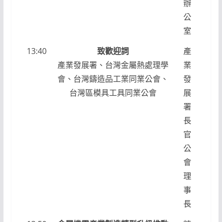
辦
公
室
13:40
致歡迎詞
產
產業發展署、台灣金屬熱處理學
業
會、台灣鑄造品工業同業公會、
發
台灣區模具工具同業公會
展
署
長
官
公
會
理
事
長