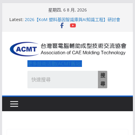
Skip
星期四, 6 8 月, 2026
to
Latest:
2026【KoM 塑料基因智識庫與AI知識工程】研討會
content
【培訓課程】【ACMT Ｔ零量產】模具估報價：貫穿
專案全生命週期的財務利潤控管系統
解密 AIoM 模塑智造！系列研討會於2026台北國際模
具展重磅登場
ACMT打造「Smart Molding 模塑智造平台」主題館
2026【QoM 射出成型高品質穩定生產】研討會
更多技術活動(ACMT舊站)
搜
尋