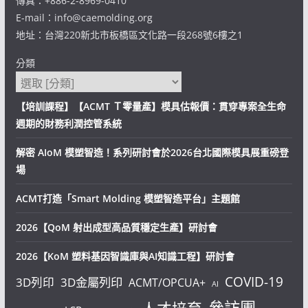
傳真：+886-2-8969-0410
E-mail：info@caemolding.org
地址：台灣220新北市板橋區文化路一段268號6樓之1
分類
【培訓課程】【ACMT Ｔ零量產】模具估報價：貫穿專案全生命
週期的財務利潤控管系統
解密 AIoM 模塑智造！系列研討會於2026台北國際模具展重磅登
場
ACMT打造「Smart Molding 模塑智造平台」主題館
2026【QoM 射出成型高品質穩定生產】研討會
2026【KoM 塑料基因智識庫與AI知識工程】研討會
COVID-19
3D列印
3D金屬列印
ACMT/OPCUA+
AI