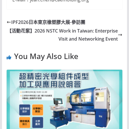
IPF2026日本東京橡塑膠大展-參訪團
【活動花絮】2026 NSTC Work in Taiwan: Enterprise
Visit and Networking Event
You May Also Like