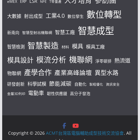
參訪團
人才培育
LSR
eMEX
ERP
NPE
T零量產
數位轉型
工業4.0
大數據
射出成型
數位孿生
智慧成型
智慧工廠
新南向
智慧型射出機聯網
智慧製造
模具
模具工廠
智慧檢測
材料
機聯網
模流分析
模具設計
熱流道
淨零碳排
產學合作
產業高峰論壇
異型水路
物聯網
節能減碳
科學試模
研發創新
自動化
製程優化
資訊安全
電動車
韌性供應鏈
高分子發泡
金屬3D列印
Copyright © 2026
ACMT台灣區電腦輔助成型技術交流協會
. All