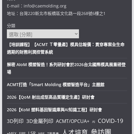
E-mail：info@caemolding.org
地址：台灣220新北市板橋區文化路一段268號6樓之1
分類
【培訓課程】【ACMT Ｔ零量產】模具估報價：貫穿專案全生命
週期的財務利潤控管系統
解密 AIoM 模塑智造！系列研討會於2026台北國際模具展重磅登
場
ACMT打造「Smart Molding 模塑智造平台」主題館
2026【QoM 射出成型高品質穩定生產】研討會
2026【KoM 塑料基因智識庫與AI知識工程】研討會
COVID-19
3D列印
3D金屬列印
ACMT/OPCUA+
AI
參訪團
人才培育
LSR
eMEX
ERP
NPE
T零量產