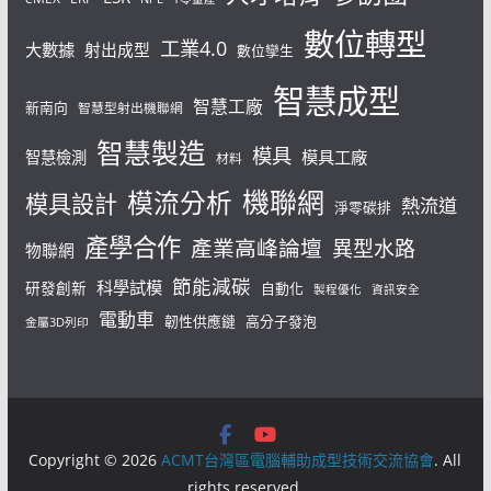
數位轉型
工業4.0
大數據
射出成型
數位孿生
智慧成型
智慧工廠
新南向
智慧型射出機聯網
智慧製造
模具
模具工廠
智慧檢測
材料
機聯網
模流分析
模具設計
熱流道
淨零碳排
產學合作
產業高峰論壇
異型水路
物聯網
節能減碳
科學試模
研發創新
自動化
製程優化
資訊安全
電動車
韌性供應鏈
高分子發泡
金屬3D列印
Copyright © 2026
ACMT台灣區電腦輔助成型技術交流協會
. All
rights reserved.