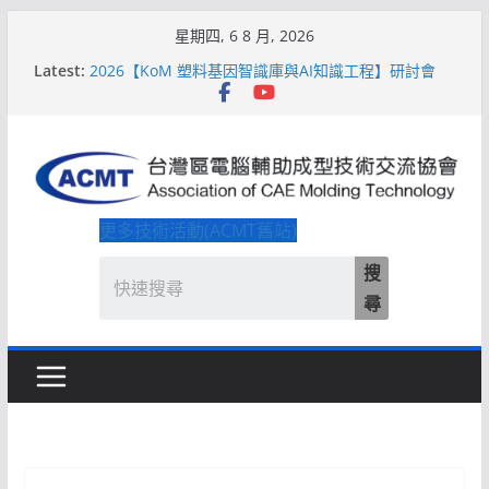
Skip
星期四, 6 8 月, 2026
to
Latest:
2026【KoM 塑料基因智識庫與AI知識工程】研討會
content
【培訓課程】【ACMT Ｔ零量產】模具估報價：貫穿
專案全生命週期的財務利潤控管系統
解密 AIoM 模塑智造！系列研討會於2026台北國際模
具展重磅登場
ACMT打造「Smart Molding 模塑智造平台」主題館
2026【QoM 射出成型高品質穩定生產】研討會
更多技術活動(ACMT舊站)
搜
尋