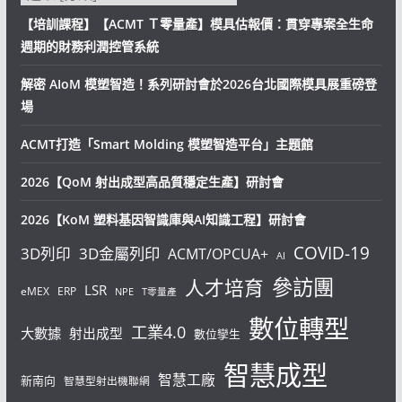
【培訓課程】【ACMT Ｔ零量產】模具估報價：貫穿專案全生命
週期的財務利潤控管系統
解密 AIoM 模塑智造！系列研討會於2026台北國際模具展重磅登
場
ACMT打造「Smart Molding 模塑智造平台」主題館
2026【QoM 射出成型高品質穩定生產】研討會
2026【KoM 塑料基因智識庫與AI知識工程】研討會
COVID-19
3D列印
3D金屬列印
ACMT/OPCUA+
AI
參訪團
人才培育
LSR
eMEX
ERP
NPE
T零量產
數位轉型
工業4.0
大數據
射出成型
數位孿生
智慧成型
智慧工廠
新南向
智慧型射出機聯網