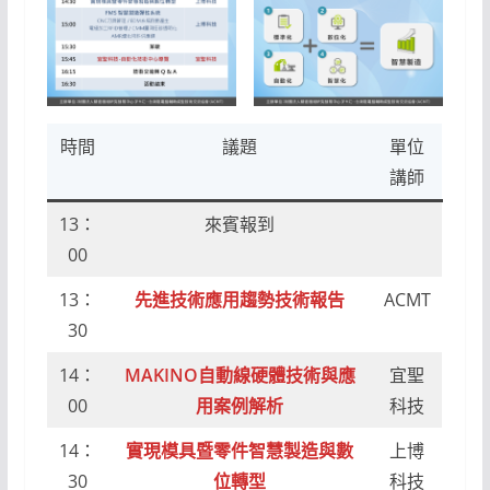
時間
議題
單位
講師
13：
來賓報到
00
13：
先進技術應用趨
勢
技術報告
ACMT
30
14：
MAKINO自動線硬體技術與應
宜聖
00
用案例解析
科技
14：
實現模具暨零件智慧製造與數
上博
30
位轉型
科技