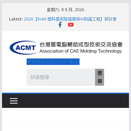
Skip
星期六, 8 8 月, 2026
to
Latest:
2026【KoM 塑料基因智識庫與AI知識工程】研討會
content
【培訓課程】【ACMT Ｔ零量產】模具估報價：貫穿
專案全生命週期的財務利潤控管系統
解密 AIoM 模塑智造！系列研討會於2026台北國際模
具展重磅登場
ACMT打造「Smart Molding 模塑智造平台」主題館
2026【QoM 射出成型高品質穩定生產】研討會
更多技術活動(ACMT舊站)
搜
尋