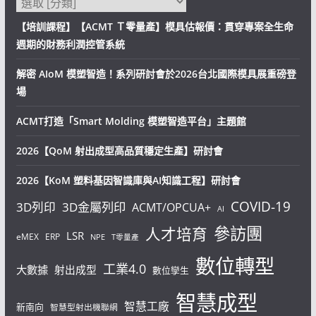
【培訓課程】【ACMT Ｔ零量產】模具估報價：貫穿專案全生命
週期的財務利潤控管系統
解密 AIoM 模塑智造！系列研討會於2026台北國際模具展重磅登
場
ACMT打造「Smart Molding 模塑智造平台」主題館
2026【QoM 射出成型高品質穩定生產】研討會
2026【KoM 塑料基因智識庫與AI知識工程】研討會
COVID-19
3D列印
3D金屬列印
ACMT/OPCUA+
AI
參訪團
人才培育
LSR
eMEX
ERP
NPE
T零量產
數位轉型
工業4.0
大數據
射出成型
數位孿生
智慧成型
智慧工廠
新南向
智慧型射出機聯網