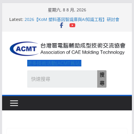
Skip
星期六, 8 8 月, 2026
to
Latest:
2026【QoM 射出成型高品質穩定生產】研討會
content
2026【KoM 塑料基因智識庫與AI知識工程】研討會
【培訓課程】【ACMT Ｔ零量產】模具估報價：貫穿
專案全生命週期的財務利潤控管系統
解密 AIoM 模塑智造！系列研討會於2026台北國際模
具展重磅登場
ACMT打造「Smart Molding 模塑智造平台」主題館
更多技術活動(ACMT舊站)
搜
尋