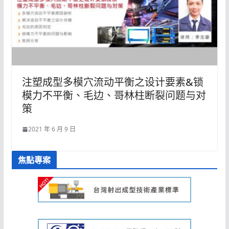
注塑成型多模穴流动平衡之设计要素&锁
模力不平衡、毛边、哥林柱断裂问题与对
策
2021 年 6 月 9 日
焦點專案