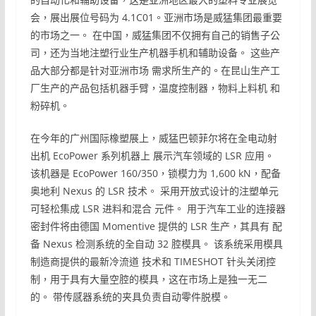
会，展出展位号码为 4.1C01。亚洲市场是威猛集团最重要
的市场之一。 在中国，威猛集团不仅拥有自己的销售子公
司，还为当地注塑行业生产机器手机和辅助设备。 这些产
品大部分都是针对亚洲市场 需求所生产的。在昆山生产工
厂生产的产品包括机器手臂，温度控制器，物料上料机 和
粉碎机。
在今年的广州国际橡塑展上，威猛巴顿菲尔将在全电动射
出机 EcoPower 系列机器上 展示汽车领域的 LSR 应用。
该机器是 EcoPower 160/350，锁模力为 1,600 kN，配备
奥地利 Nexus 的 LSR 技术。 采用开放式设计的注塑单元
可轻松集成 LSR 进料和混合 元件。 用于汽车工业的连接器
密封件将由德国 Momentive 提供的 LSR 生产，其具有 配
备 Nexus 检测系统的全自动 32 腔模具。 该系统采用模具
制造商提供的最新冷流道 技术和 TIMESHOT 针头关闭控
制，用于具有大量空腔的模具，这在市场上是独一无二
的。 带传感器系统的夹具负责自动零件脱模。