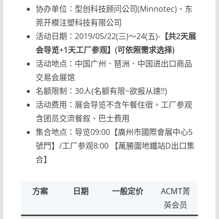
协办单位：型创科技顾问公司(Minnotec)、东
莞开模注塑科技有限公司
活动日期：2019/05/22(三)～24(五)-
【共2天展
会导览+1天工厂参观】(可依照需求选择)
活动地点：中国广州．琶洲．中国进出口商品
交易会展馆
名额限制：30人(名额有限~欲报从速!!)
活动费用：展会导览不含午餐住宿，工厂参观
含团员交流餐叙、巴士费用
集合地点：导览09:00【廣州市國際會展中心5
號門】/工厂参观8:00 【萬勝圍地鐵站D出口集
合】
方案
日期
一般定价
ACMT菁
英会员