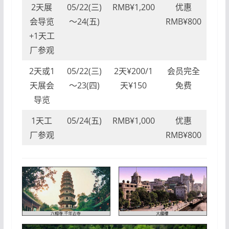
2天展
05/22(三)
RMB¥1,200
优惠
会导览
～24(五)
RMB¥800
+1天工
厂参观
2天或1
05/22(三)
2天¥200/1
会员完全
天展会
～23(四)
天¥150
免费
导览
1天工
05/24(五)
RMB¥1,000
优惠
厂参观
RMB¥800