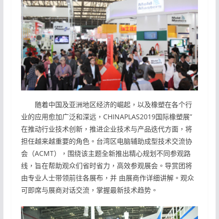
随着中国及亚洲地区经济的崛起，以及橡塑在各个行
业的应用愈加广泛和深远，CHINAPLAS2019国际橡塑展”
在推动行业技术创新，推进企业技术与产品迭代方面，将
担任越来越重要的角色。台湾区电脑辅助成型技术交流协
会（ACMT），围绕该主题全新推出精心规划不同参观路
线，旨在帮助观众们省时省力，高效参观展会。导赏团将
由专业人士带领前往各展布，并 由展商作详细讲解。观众
可即席与展商对话交流，掌握最新技术趋势。