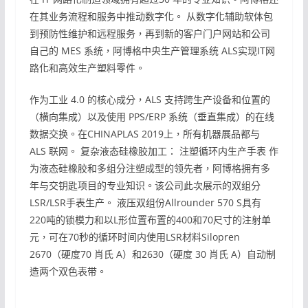
在其业务流程和服务中推动数字化。 从数字化辅助软体包
到预防性维护和远程服务，再到新的客户门户网站和公司
自己的 MES 系统，阿博格中央生产管理系统 ALS实现IT网
路化和高效生产塑料零件。
作为工业 4.0 的核心成分，ALS 支持跨生产设备和位置的
（横向集成）以及使用 PPS/ERP 系统（垂直集成）的在线
数据交换。在CHINAPLAS 2019上，所有机器展品都与
ALS 联网。 复杂液态硅橡胶加工： 注塑循环内生产手表 作
为液态硅橡胶和多组分注塑成型的领先者，阿博格拥有多
年与交钥匙项目的专业知识。该公司此次展示的双组分
LSR/LSR手表生产。 液压双组份Allrounder 570 S具有
220吨的锁模力和以L形位置布置的400和70尺寸的注射单
元，可在70秒的循环时间内使用LSR材料Silopren
2670（硬度70 肖氏 A）和2630（硬度 30 肖氏 A）自动制
造两个双色表带。