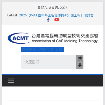
Skip
星期六, 8 8 月, 2026
to
Latest:
2026【QoM 射出成型高品質穩定生產】研討會
content
2026【KoM 塑料基因智識庫與AI知識工程】研討會
【培訓課程】【ACMT Ｔ零量產】模具估報價：貫穿
專案全生命週期的財務利潤控管系統
解密 AIoM 模塑智造！系列研討會於2026台北國際模
具展重磅登場
ACMT打造「Smart Molding 模塑智造平台」主題館
更多技術活動(ACMT舊站)
搜
尋