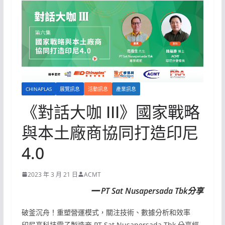
CHINAPLAS
展覽訊息
活動訊息
產業訊息
《對話大咖 III》國家戰略
與本土廠商協同打造印尼
4.0
2023 年 3 月 21 日
ACMT
━ PT Sat Nusapersada Tbk
分享
破釜沉舟！重塑營運模式，關注技術、數據分析和效率
印尼高科技電子製造商 PT Sat Nusapersada Tbk 分享經