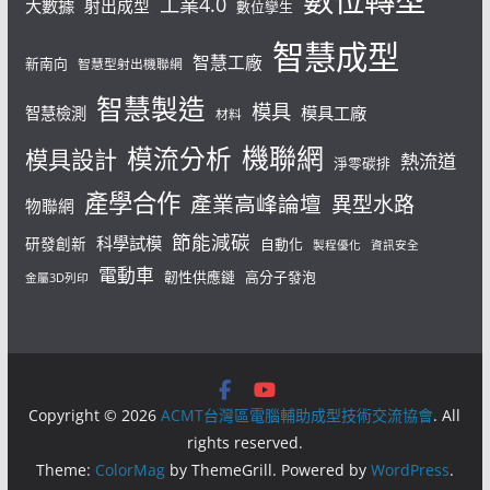
數位轉型
工業4.0
大數據
射出成型
數位孿生
智慧成型
智慧工廠
新南向
智慧型射出機聯網
智慧製造
模具
模具工廠
智慧檢測
材料
機聯網
模流分析
模具設計
熱流道
淨零碳排
產學合作
產業高峰論壇
異型水路
物聯網
節能減碳
科學試模
研發創新
自動化
製程優化
資訊安全
電動車
韌性供應鏈
高分子發泡
金屬3D列印
Copyright © 2026
ACMT台灣區電腦輔助成型技術交流協會
. All
rights reserved.
Theme:
ColorMag
by ThemeGrill. Powered by
WordPress
.