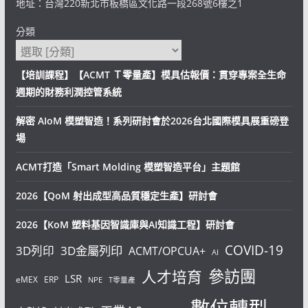
地址：台灣220新北市板橋區文化路一段268號6樓之1
分類
【培訓課程】【ACMT Ｔ零量產】模具估報價：貫穿專案全生命
週期的財務利潤控管系統
解密 AIoM 模塑智造！系列研討會於2026台北國際模具展重磅登
場
ACMT打造「Smart Molding 模塑智造平台」主題館
2026【QoM 射出成型高品質穩定生產】研討會
2026【KoM 塑料基因智識庫與AI知識工程】研討會
COVID-19
3D列印
3D金屬列印
ACMT/OPCUA+
AI
參訪團
人才培育
LSR
eMEX
ERP
NPE
T零量產