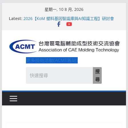
Skip
星期一, 10 8 月, 2026
to
Latest:
2026【KoM 塑料基因智識庫與AI知識工程】研討會
content
【培訓課程】【ACMT Ｔ零量產】模具估報價：貫穿
專案全生命週期的財務利潤控管系統
解密 AIoM 模塑智造！系列研討會於2026台北國際模
具展重磅登場
ACMT打造「Smart Molding 模塑智造平台」主題館
2026【QoM 射出成型高品質穩定生產】研討會
更多技術活動(ACMT舊站)
搜
尋