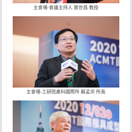
主會場-會議主持人 曾世昌 教授
主會場-工研院產科國際所 蘇孟宗 所長