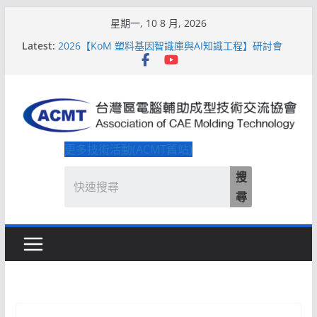
Skip
星期一, 10 8 月, 2026
to
2026【QoM 射出成型高品質穩定生產】研討會
Latest:
content
2026【KoM 塑料基因智識庫與AI知識工程】研討會
【培訓課程】【ACMT Ｔ零量產】模具估報價：貫穿
專案全生命週期的財務利潤控管系統
解密 AIoM 模塑智造！系列研討會於2026台北國際模
具展重磅登場
ACMT打造「Smart Molding 模塑智造平台」主題館
更多技術活動(ACMT舊站)
搜
尋