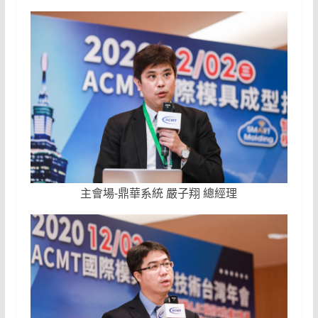
主會場-鼎華系統 嚴子翔 總經理