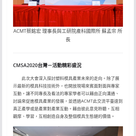
ACMT蔡銘宏 理事長與工研院產科國際所 蘇孟宗 所
長
CMSA2020台灣－活動精彩盛況
此次大會深入探討塑料模具產業未來的走向。除了展
示最新的模具科技技術外，也開放現場來賓面對面與專家
互動。讓不同專長及看法的專家學者可以藉由正向溝通、
討論來促進模具產業的發展，並透過ACMT此交流平臺達到
真正產學或是產業對產業互動。藉由彼此意見聆聽，互相
觀摩、學習，互相創造自身及整個模具生態鏈的價值。