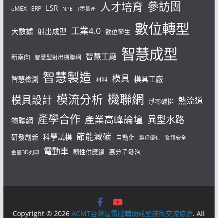
參訪團
人才培育
LSR
eMEX
ERP
NPE
T零量產
數位轉型
工業4.0
大數據
射出成型
數位孿生
智慧成型
智慧工廠
新南向
智慧型射出機聯網
智慧製造
模具
模具工廠
智慧檢測
材料
機聯網
模流分析
模具設計
熱流道
淨零碳排
產學合作
產業高峰論壇
異型水路
物聯網
節能減碳
科學試模
研發創新
自動化
製程優化
資訊安全
電動車
韌性供應鏈
高分子發泡
金屬3D列印
Copyright © 2026
ACMT台灣區電腦輔助成型技術交流協會
. All