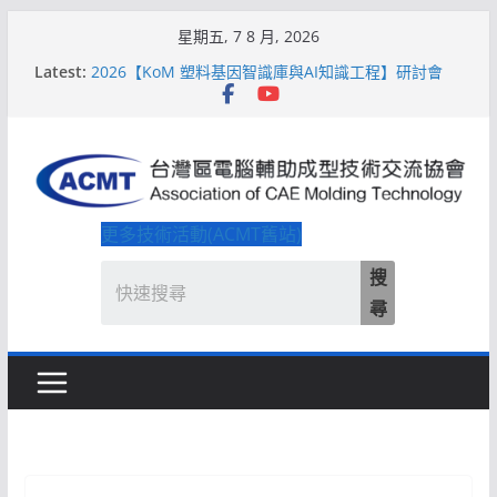
Skip
星期五, 7 8 月, 2026
to
Latest:
2026【KoM 塑料基因智識庫與AI知識工程】研討會
content
【培訓課程】【ACMT Ｔ零量產】模具估報價：貫穿
專案全生命週期的財務利潤控管系統
解密 AIoM 模塑智造！系列研討會於2026台北國際模
具展重磅登場
ACMT打造「Smart Molding 模塑智造平台」主題館
2026【QoM 射出成型高品質穩定生產】研討會
更多技術活動(ACMT舊站)
搜
尋