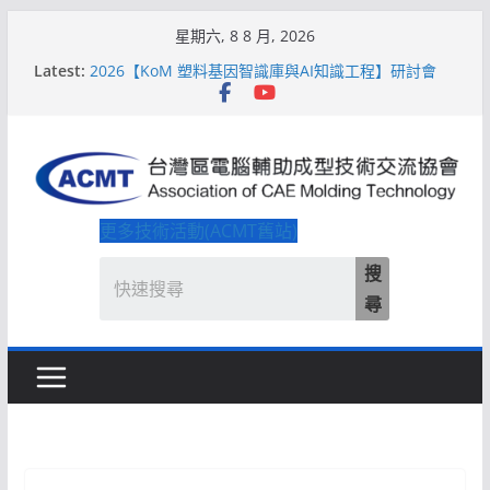
Skip
星期六, 8 8 月, 2026
to
2026【QoM 射出成型高品質穩定生產】研討會
Latest:
2026【KoM 塑料基因智識庫與AI知識工程】研討會
content
【培訓課程】【ACMT Ｔ零量產】模具估報價：貫穿
專案全生命週期的財務利潤控管系統
解密 AIoM 模塑智造！系列研討會於2026台北國際模
具展重磅登場
ACMT打造「Smart Molding 模塑智造平台」主題館
更多技術活動(ACMT舊站)
搜
尋