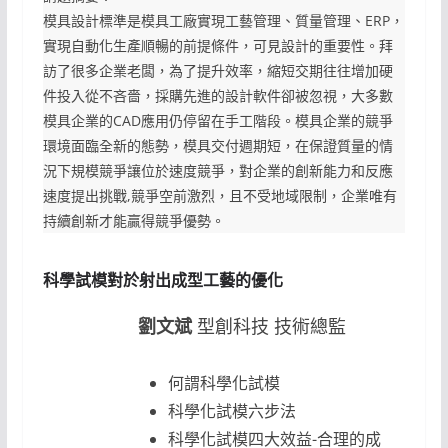
模具設計標準是模具工廠實現工藝管理、質量管理、ERP，
實現自動化生產順暢的前提條件，可見設計的重要性。拜
訪了很多企業老闆，為了提升效率，縮短交期往往增加硬
件投入從不吝嗇，採購先進的設計軟件卻被忽視，大多數
模具企業的CAD應用仍停留在手工階段。模具企業的競爭
環境面臨全新的態勢，模具交付週期短，在保證質量的情
況下規模競爭讓位於速度競爭，對企業的創新能力和反應
速度提出挑戰,競爭空前激烈，且不受地域限制，企業唯有
持續創新才能贏得競爭優勢。
科學試模對於射出成型工藝的優化
劉文斌
型創科技 技術總監
何謂科學化試模
科學化試模六步法
科學化試模四大效益-合理的成