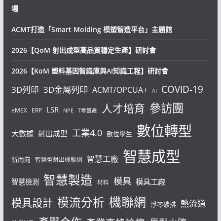
場
ACMT打造「Smart Molding 模塑智造平台」主題館
2026【QoM 射出成型高品質穩定生產】研討會
2026【KoM 塑料基因智識庫與AI知識工程】研討會
COVID-19
3D列印
3D金屬列印
ACMT/OPCUA+
AI
參訪團
人才培育
LSR
eMEX
ERP
NPE
T零量產
數位轉型
工業4.0
大數據
射出成型
數位孿生
智慧成型
智慧工廠
新南向
智慧型射出機聯網
智慧製造
模具
模具工廠
智慧檢測
材料
機聯網
模流分析
模具設計
熱流道
淨零碳排