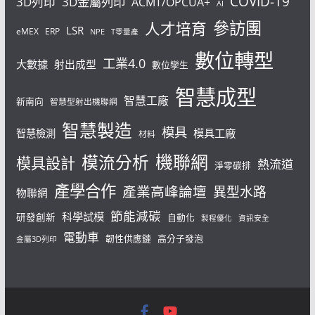
COVID-19
3D列印
3D金屬列印
ACMT/OPCUA+
AI
參訪團
人才培育
LSR
eMEX
ERP
NPE
T零量產
數位轉型
工業4.0
大數據
射出成型
數位孿生
智慧成型
智慧工廠
新南向
智慧型射出機聯網
智慧製造
模具
模具工廠
智慧檢測
材料
機聯網
模流分析
模具設計
熱流道
淨零碳排
產學合作
產業高峰論壇
異型水路
物聯網
節能減碳
科學試模
研發創新
自動化
製程優化
資訊安全
電動車
韌性供應鏈
高分子發泡
金屬3D列印