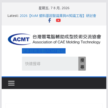
Skip
星期五, 7 8 月, 2026
to
Latest:
2026【KoM 塑料基因智識庫與AI知識工程】研討會
content
【培訓課程】【ACMT Ｔ零量產】模具估報價：貫穿
專案全生命週期的財務利潤控管系統
解密 AIoM 模塑智造！系列研討會於2026台北國際模
具展重磅登場
ACMT打造「Smart Molding 模塑智造平台」主題館
2026【QoM 射出成型高品質穩定生產】研討會
更多技術活動(ACMT舊站)
搜
尋