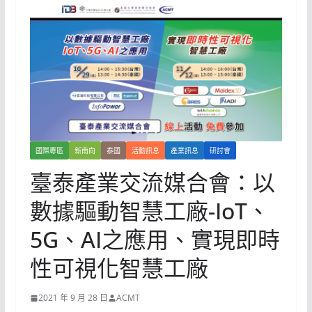
國際專區
新南向
泰國
活動訊息
產業訊息
研討會
臺泰產業交流媒合會：以
數據驅動智慧工廠-IoT、
5G、AI之應用、實現即時
性可視化智慧工廠
2021 年 9 月 28 日
ACMT