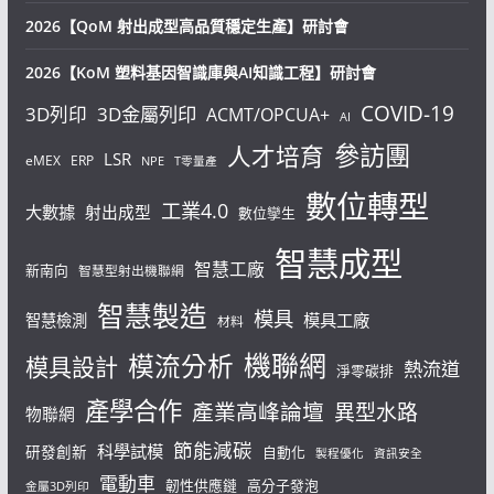
2026【QoM 射出成型高品質穩定生產】研討會
2026【KoM 塑料基因智識庫與AI知識工程】研討會
COVID-19
3D列印
3D金屬列印
ACMT/OPCUA+
AI
參訪團
人才培育
LSR
eMEX
ERP
NPE
T零量產
數位轉型
工業4.0
大數據
射出成型
數位孿生
智慧成型
智慧工廠
新南向
智慧型射出機聯網
智慧製造
模具
模具工廠
智慧檢測
材料
機聯網
模流分析
模具設計
熱流道
淨零碳排
產學合作
產業高峰論壇
異型水路
物聯網
節能減碳
科學試模
研發創新
自動化
製程優化
資訊安全
電動車
韌性供應鏈
高分子發泡
金屬3D列印