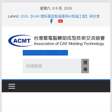
Skip
星期六, 8 8 月, 2026
2026【QoM 射出成型高品質穩定生產】研討會
to
Latest:
2026【KoM 塑料基因智識庫與AI知識工程】研討會
content
【培訓課程】【ACMT Ｔ零量產】模具估報價：貫穿
專案全生命週期的財務利潤控管系統
解密 AIoM 模塑智造！系列研討會於2026台北國際模
具展重磅登場
ACMT打造「Smart Molding 模塑智造平台」主題館
更多技術活動(ACMT舊站)
搜
尋