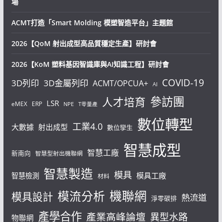
場
ACMT打造「Smart Molding 模塑智造平台」主題館
2026【QoM 射出成型高品質穩定生產】研討會
2026【KoM 塑料基因智識庫與AI知識工程】研討會
COVID-19
3D列印
3D金屬列印
ACMT/OPCUA+
AI
參訪團
人才培育
LSR
eMEX
ERP
NPE
T零量產
數位轉型
工業4.0
大數據
射出成型
數位孿生
智慧成型
智慧工廠
新南向
智慧型射出機聯網
智慧製造
模具
模具工廠
智慧檢測
材料
機聯網
模流分析
模具設計
熱流道
淨零碳排
產學合作
產業高峰論壇
異型水路
物聯網