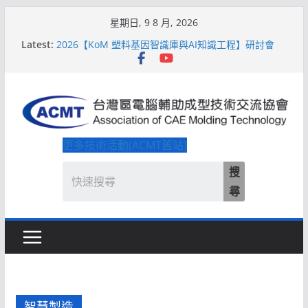
Skip
星期日, 9 8 月, 2026
to
Latest:
2026【KoM 塑料基因智識庫與AI知識工程】研討會
content
【培訓課程】【ACMT Ｔ零量產】模具估報價：貫穿
專案全生命週期的財務利潤控管系統
解密 AIoM 模塑智造！系列研討會於2026台北國際模
具展重磅登場
ACMT打造「Smart Molding 模塑智造平台」主題館
2026【QoM 射出成型高品質穩定生產】研討會
更多技術活動(ACMT舊站)
搜
尋
智慧製造