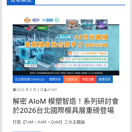
台北模具展(TAIMOLD)
展覽訊息
活動訊息
焦點活動
產業訊息
2026 年 8 月 3 日
ACMT
解密 AIoM 模塑智造！系列研討會
於2026台北國際模具展重磅登場
打造【ToM・KoM・QoM】三大主題論